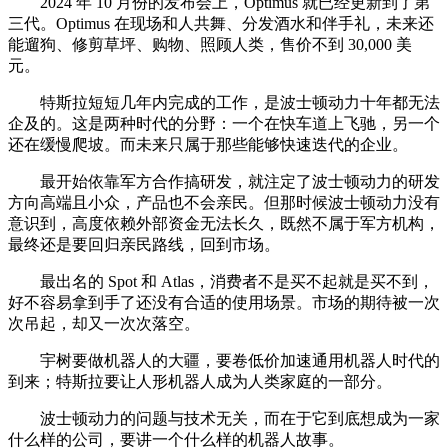
2024 年 10 月份的发布会上，Optimus 就已经更新到了第
三代。Optimus 在现场和人共舞、分发酒水和伴手礼，未来还
能遛狗、修剪草坪、购物、照顾人类，售价不到 30,000 美
元。
特斯拉短短几年内完成的工作，是波士顿动力十年都无法
企及的。这是两种时代的分野：一个在快车道上飞驰，另一个
还在缓慢爬坡。而未来只属于那些能够快速迭代的企业。
最开始依靠军方合作搞研发，就注定了波士顿动力的研发
方向高端且小众，产品也不会亲民。但那时候波士顿动力没有
意识到，高度依赖外部资金无法长久，既然不属于军方机构，
最终还是要回归亲民路线，回到市场。
最出名的 Spot 和 Atlas，消费者不是买不起就是买不到，
好不容易拿到手了还没有合适的使用场景。市场的期待被一次
次吊起，却又一次次落空。
宇树要做机器人的大疆，要卷低价加速通用机器人时代的
到来；特斯拉要让人形机器人成为人类家庭的一部分。
波士顿动力的问题与技术无关，而在于它到底想成为一家
什么样的公司，要讲一个什么样的机器人故事。