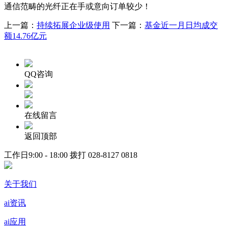
通信范畴的光纤正在手或意向订单较少！
上一篇：
持续拓展企业级使用
下一篇：
基金近一月日均成交
额14.76亿元
QQ咨询
在线留言
返回顶部
工作日9:00 - 18:00 拨打
028-8127 0818
关于我们
ai资讯
ai应用