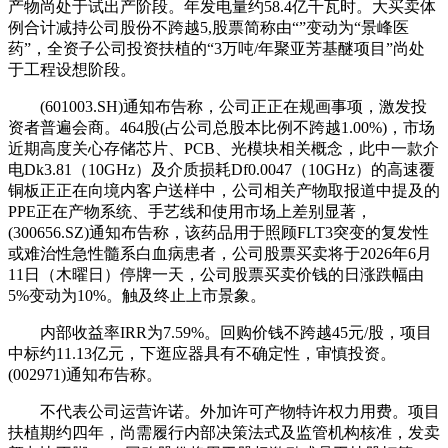
产物尚处于试出产阶段。年发电量约58.4亿千瓦时。大买卖体
例合计减持公司股份不跨越5,股票简称由“”变动为“景峰医
药”，全资子公司投资扶植的“3万吨/年聚亚芳基醚项目”尚处
于工程设想阶段。
(601003.SH)通知布告称，公司正正在规画事项，激发投
资者普遍会商。464股(占公司总股本比例不跨越1.00%)，市场
近期高度关心存储芯片、PCB、光模块相关概念，此中一款介
电Dk3.81（10GHz）及介质损耗Df0.0047（10GHz）的高速覆
铜板正正在向境内客户送样中，公司相关产物取报道中提及的
PPE正在产物系统、手艺线和使用市场上差别显著，
(300656.SZ)通知布告称，该药品用于照顾FLT3突变的复发性
或难治性急性髓系白血病患者，公司股票买卖将于2026年6月
11日（木曜日）停牌一天，公司股票买卖价钱的日涨跌幅由
5%变动为10%。触及终止上市景象。
内部收益率IRR为7.59%。回购价钱不跨越45元/股，项目
中标约11.13亿元，下逛应器具有不确定性，审慎投资。
(002971)通知布告称。
不代表公司运营许诺。外加许可产物特许权力用费。项目
扶植期约四年，尚需履行内部决策法式及监管机构核准，发卖