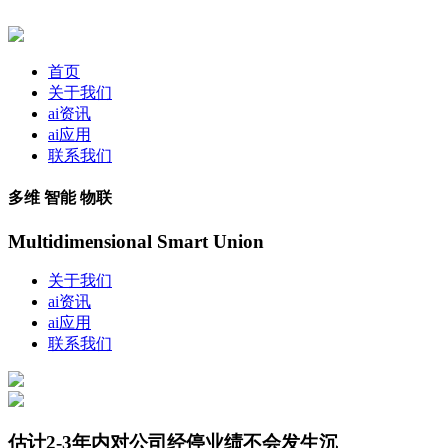
首页
关于我们
ai资讯
ai应用
联系我们
多维 智能 物联
Multidimensional Smart Union
关于我们
ai资讯
ai应用
联系我们
估计2-3年内对公司经停业绩不会发生沉