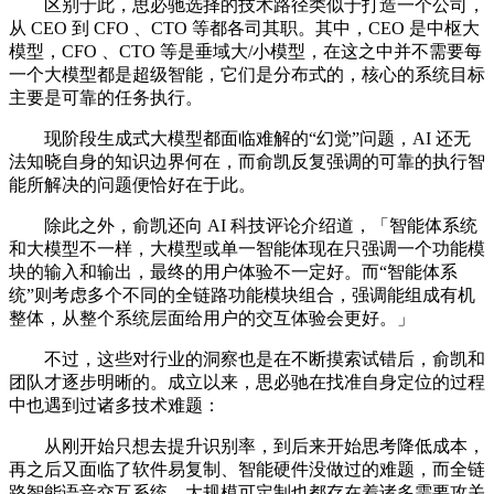
区别于此，思必驰选择的技术路径类似于打造一个公司，
从 CEO 到 CFO 、CTO 等都各司其职。其中，CEO 是中枢大
模型，CFO 、CTO 等是垂域大/小模型，在这之中并不需要每
一个大模型都是超级智能，它们是分布式的，核心的系统目标
主要是可靠的任务执行。
现阶段生成式大模型都面临难解的“幻觉”问题，AI 还无
法知晓自身的知识边界何在，而俞凯反复强调的可靠的执行智
能所解决的问题便恰好在于此。
除此之外，俞凯还向 AI 科技评论介绍道，「智能体系统
和大模型不一样，大模型或单一智能体现在只强调一个功能模
块的输入和输出，最终的用户体验不一定好。而“智能体系
统”则考虑多个不同的全链路功能模块组合，强调能组成有机
整体，从整个系统层面给用户的交互体验会更好。」
不过，这些对行业的洞察也是在不断摸索试错后，俞凯和
团队才逐步明晰的。成立以来，思必驰在找准自身定位的过程
中也遇到过诸多技术难题：
从刚开始只想去提升识别率，到后来开始思考降低成本，
再之后又面临了软件易复制、智能硬件没做过的难题，而全链
路智能语音交互系统、大规模可定制也都存在着诸多需要攻关