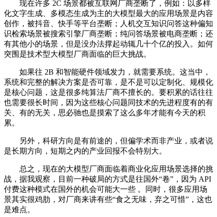
现在许多 2C 场景都被互联网厂商垄断了，例如：以多样
化文字生成、多模态生成为主的大模型最大的应用场景是内容
创作，被抖音、快手等平台垄断；人机交互知识问答这种偏知
识检索场景被搜索引擎厂商垄断；纯问答场景被电商垄断；还
有其他小的场景，但是没办法撑起动辄几十个亿的投入。如何
突围是技术型大模型厂商面临的巨大挑战。
如果往 2B 和智能硬件领域发力，就需要系统。这当中，
系统和完整的解决方案是否可靠，是不是可以定制化、规模化
是核心问题，这是很多纯算法厂商不擅长的。要积累的话往往
也需要很长时间，因为这些核心问题同技术的先进程度有的有
关、有的无关，思必驰也是摸索了这么多年才能有今天的积
累。
另外，科研方向是有前途的，但偏学术而非产业，或者说
是长期方向，短期之内的产业回报不会特别大。
总之，现在的大模型厂商面临着商业化应用场景选择的挑
战，据我观察，目前一种破局的方式是往国外“卷”，因为 API
付费这种模式在国外的机会可能大一些 。同时，很多应用场
景其实很鸡肋，对厂商来讲有些“食之无味，弃之可惜”，这也
是难点。