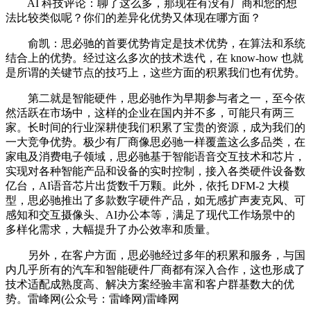
AI 科技评论：聊了这么多，那现在有没有厂商和您的想
法比较类似呢？你们的差异化优势又体现在哪方面？
俞凯：思必驰的首要优势肯定是技术优势，在算法和系统
结合上的优势。经过这么多次的技术迭代，在 know-how 也就
是所谓的关键节点的技巧上，这些方面的积累我们也有优势。
第二就是智能硬件，思必驰作为早期参与者之一，至今依
然活跃在市场中，这样的企业在国内并不多，可能只有两三
家。长时间的行业深耕使我们积累了宝贵的资源，成为我们的
一大竞争优势。极少有厂商像思必驰一样覆盖这么多品类，在
家电及消费电子领域，思必驰基于智能语音交互技术和芯片，
实现对各种智能产品和设备的实时控制，接入各类硬件设备数
亿台，AI语音芯片出货数千万颗。此外，依托 DFM-2 大模
型，思必驰推出了多款数字硬件产品，如无感扩声麦克风、可
感知和交互摄像头、AI办公本等，满足了现代工作场景中的
多样化需求，大幅提升了办公效率和质量。
另外，在客户方面，思必驰经过多年的积累和服务，与国
内几乎所有的汽车和智能硬件厂商都有深入合作，这也形成了
技术适配成熟度高、解决方案经验丰富和客户群基数大的优
势。雷峰网(公众号：雷峰网)雷峰网