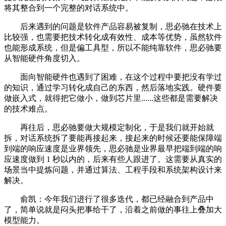
将其整合到一个完整的对话系统中。
后来遇到的问题是软件产品容易被复制，思必驰在技术上
比较强，也需要把技术转化成有效性、成本等优势，虽然软件
也能形成系统，但是偏工具型，所以不能纯靠软件，思必驰要
从智能硬件角度切入。
面向智能硬件也遇到了困难，在这个过程中要把没有学过
的知识，通过学习转化成自己的东西，然后落地实践。硬件要
做嵌入式，就得把它做小，做到芯片里......这些都是需要解决
的技术难点。
再往后，思必驰要做大规模定制化，于是我们就开始就
拆，对话系统拆了要能再接起来，接起来的时候还要能保障端
到端的响应速度是业界领先，思必驰是业界最早把端到端的响
应速度做到 1 秒以内的，后来有些人跟进了。这需要从真实的
场景当中提炼问题，并通过算法、工程手段和系统架构设计来
解决。
俞凯：今年我们进行了很多迭代，都已经融合到产品中
了，简单说就是闷头把事给干了，沿着之前做的事往上叠加大
模型能力。