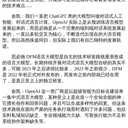
的技术难点......
俞凯：我们一直把 ChatGPT 类的大模型叫做对话式人工
智能、对话式语言计算。OpenAI 实际上是从预训练语言模型
发展起来的，而思必驰是从一个完整的端到端对话系统发展起
来的，一直以多轮交互为核心，不断迭代出现在的大语言模
型。所以虽然殊途同归，但实际上我们有自己独特的发展轨
迹。
思必驰 DFM语言大模型是自主的技术研发路线逐渐形成
的语言大模型。长期持续开展对话式语言大模型自研的其实不
多，可能 2023 年之后讲得比较多， 2023 年之前很少，DFM
是 2022 年初正式对外发布的，而发布之前内部就已经在用
了，是真正意义上的独立研发。
俞凯：OpenAI 这一类厂商是以超级智能为目标去建设单
一集中式语言大模型，某种意义上是在造一个全知全能的神，
它擅长创作和回答问题，并且可以生成多样性的回复。但这条
技术路线在面向严肃的任务执行场景时遇到了许多问题，包括
实时私域知识缺乏、专业领域能力欠缺、可靠执行能力不足和
系统协作架构缺失等。