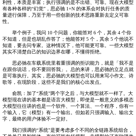
利性，本质是丰富；执行强调的是不出错、可靠。现在大模型
有各种各样的“幻觉”，思必驰 1+N 的体系会对执行任务的质
量进行保障，乃至于用一些创新的技术思路重新去定义可靠
性。
举个例子，我问 10 个问题，你能答对 6 个，其余 4 个你
不知道，但是也胡乱作答了；他能答对 5 个，其余 5 个他说不
知道，要去问专家。这种情况下，他可能更可靠。一些大模型
其实不清楚自己的知识边界在哪，不懂得拒绝。
思必驰在车载系统里着重强调的拒识能力，就是「我不是
在跟你说话，你不要回答我」。总的来讲，思必驰的立足点就
是可靠执行。其实，思必驰的大模型也可以用来写小作文、诗
歌等，在现阶段，这些不是我们的核心出发点。
俞凯：加了“系统”两个字之后，与大模型就不一样了。大
模型现在讲的基本都是语言大模型，即使是一般意义的多模态
大模型往往讲的也是一个软件、一个算法、一个程序，你有一
个输入，它（模型）有一个输出。但如若只强调输入、输出文
字，最终的用户体验不一定好。
我们强调的“系统”是要考虑多个不同的全链路系统组合，