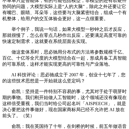
不单单只是智能体，有的可能包括模型，非模型的还有软硬件
协同的问题，大模型实际上是“人的大脑”，除此之外还要让它
有嘴巴、眼睛、耳朵等，这些要与大脑紧密结合，组成一个有
机整体，给用户的交互体验会更好，这一点很重要。
举个例子，我说一句话，如果大模型一秒钟之后才反应，
那就很慢了，怎么在零点几秒作出反应，还要满足高度可靠的
快速定制需求，这就要在系统层面去实现。
做这套体系时，思必驰用分布式的方法将参数规模千亿、
百亿、十亿等全尺度的大模型结合在一起，形成具备工具智能
的可靠系统，这样才能实现更高的可靠性与产业落地。
AI 科技评论：思必驰成立于 2007 年，创业十七年了，您
的这些技术思想是一开始就这么坚定吗？
俞凯：坚持是一件特别不容易的事，尤其对于处于萌芽时
期的事物。我们刚开始做人工智能时，这个领域还没有像现在
这样倍受重视，我们当时给公司起名叫「AISPEECH」，就是
决心要把这件事做好，现在国家商标局已经不允许把 AI 放在
前头了。（笑）
俞凯：我在英国待了十年，在剑桥的时候，前五年做语音