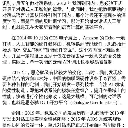
识别，后五年做对话系统，2012 年我回到国内，思必驰正式
开启了对话式人工智能的篇章。与此同时，我也把数据驱动的
对话式语言计算从国外引到了国内，那个时候还不是现在的深
度学习，而是早期的贝叶斯学习。那时开始做对话式人工智
能，也就是现在大家所看到的语言计算的基础平台。
在 2014 年 10 月的 CES 电子展上， Amazon 的 Echo 一炮
打响，人工智能的硬件载体由手机转换到智能硬件，思必驰开
始从“软件交互”转向“智能硬件交互”。这个方向技术难度更
大，并且一定程度上区别于仅在云端去做一般意义的语义处
理，实际上，单一功能的云端 API 调用也很容易被复制。
2017 年，思必驰又有比较大的变化。当时，我们发现软
硬件结合的方向非常好，中国的物联网硬件设备千奇百怪，需
要各种各样的定制，我们开始研发一系列技术，专注 AI 领域
的柔性制造，即把对话系统的模块任意组合，提升在垂域上的
性能，快速进行个性化修改，这是大规模、可定制的对话系
统，也就是思必驰 DUI 开放平台（Dialogue User Interface）。
俞凯：2019 年。纵观公司的发展历程，思必驰于 2013 年
研发出对话工场实现全链路闭环；2015 年 AIOS 系统实现软
硬件协同的云端一体，至此对话系统正式开始面向智能硬件；