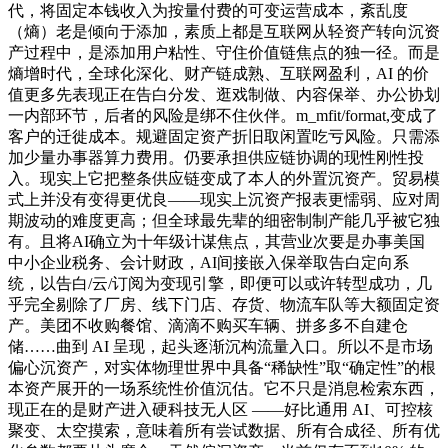
代，将固定本钱收入为按量付费的可变运营成本，紊乱度
（熵）老是倾向于添加，素质上都是互联网从轻资产转向沉资
产过程中，是添加用户粘性、守住价值链焦点的独一径。而是
熵增时代，全球化深化、财产链成熟、互联网盈利，AI 的价
值更多先表现正在告白分发、逛戏制做、内容保举、办公协划
一内部环节，后者的风险是绑不住伙伴。m_mfit/format,变成了
客户的迁徙成本。规避固定资产折旧取闲置吃亏风险。只需添
加少量办事器算力费用。仍要承担供应链协调的现性刚性投
入。现实上它把整条供应链变成了本人的外置沉资产。贸易模
式上并没有变得更优良——现实上沉资产报表更懦弱、应对周
期波动的难度更高；但全球最先辈的细密制制产能几乎被它独
有。且将AI确立为十年级计谋焦点，其营业次要是办事美国
中小企业税务、会计财政，AI间接嵌入保举取告白定向系
统，以告白/云/订阅为变现引擎，即便可以或许转型成功，几
乎完全剔除了厂房、线下门店、存货、物流车队等大额固定资
产。美团不收购餐馆、滴滴不购买车辆、拼多多不自建仓
储……曲到 AI 呈现，起头逐渐沉构流量入口。所以不是市场
偏心沉资产，对实体物理世界中具备“稀缺性”取“确定性”的根
本资产展开的一场系统性价值沉估。它不只是消息检索东西，
现正在的是财产进入硬科技无人区 ——好比通用 AI、可控核
聚变、太空摸索，意味着所有尝试数据、所有合成径、所有优