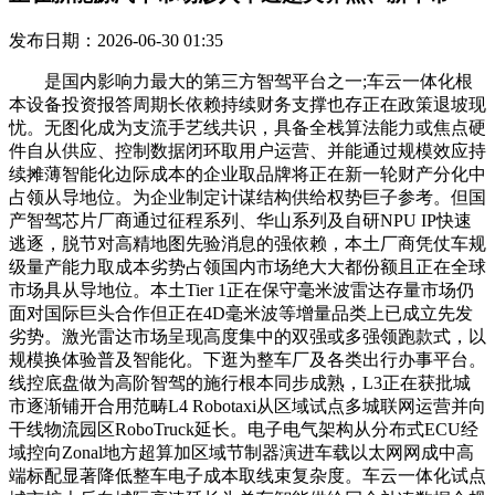
发布日期：2026-06-30 01:35
是国内影响力最大的第三方智驾平台之一;车云一体化根
本设备投资报答周期长依赖持续财务支撑也存正在政策退坡现
忧。无图化成为支流手艺线共识，具备全栈算法能力或焦点硬
件自从供应、控制数据闭环取用户运营、并能通过规模效应持
续摊薄智能化边际成本的企业取品牌将正在新一轮财产分化中
占领从导地位。为企业制定计谋结构供给权势巨子参考。但国
产智驾芯片厂商通过征程系列、华山系列及自研NPU IP快速
逃逐，脱节对高精地图先验消息的强依赖，本土厂商凭仗车规
级量产能力取成本劣势占领国内市场绝大大都份额且正在全球
市场具从导地位。本土Tier 1正在保守毫米波雷达存量市场仍
面对国际巨头合作但正在4D毫米波等增量品类上已成立先发
劣势。激光雷达市场呈现高度集中的双强或多强领跑款式，以
规模换体验普及智能化。下逛为整车厂及各类出行办事平台。
线控底盘做为高阶智驾的施行根本同步成熟，L3正在获批城
市逐渐铺开合用范畴L4 Robotaxi从区域试点多城联网运营并向
干线物流园区RoboTruck延长。电子电气架构从分布式ECU经
域控向Zonal地方超算加区域节制器演进车载以太网网成中高
端标配显著降低整车电子成本取线束复杂度。车云一体化试点