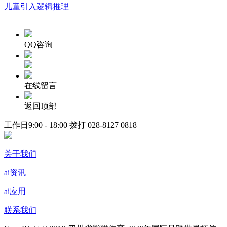
儿童引入逻辑推理
QQ咨询
在线留言
返回顶部
工作日9:00 - 18:00 拨打
028-8127 0818
关于我们
ai资讯
ai应用
联系我们