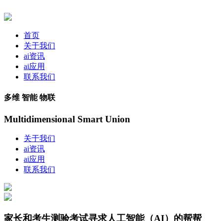
首页
关于我们
ai资讯
ai应用
联系我们
多维 智能 物联
Multidimensional Smart Union
关于我们
ai资讯
ai应用
联系我们
家长和考生测验考试寻求人工智能（AI）的帮帮