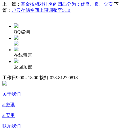
上一篇：
基金按相对排名的凹凸分为：优良、良、欠安
下一
篇：
户云存储空间上限调整至5TB
QQ咨询
在线留言
返回顶部
工作日9:00 - 18:00 拨打
028-8127 0818
关于我们
ai资讯
ai应用
联系我们