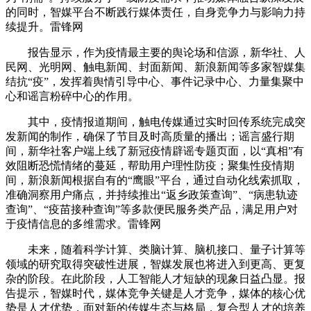
的同时，智媒平台不断践行媒体责任，自身竞争力与影响力持
续提升。雷锋网
报告显示，作为疫情最主要的舆论场和信源，新华社、人
民网、光明网、触电新闻、封面新闻、新浪新闻等多家智媒集
结抗“疫”，发挥着舆情引导中心、事件记录中心、力量集聚中
心和谣言粉碎中心的作用。
其中，疫情报道期间，触电传媒通过实时回传系统完成突
发新闻的制作，确保了节目及时高质量的播出；谣言盛行期
间，新华社客户端上线了新冠疫情辟谣专题页面，以“真相”有
效阻断恐慌情绪的蔓延，帮助用户理性防疫；聚集性疫情期
间，新浪新闻根据自有的“鹰眼”平台，通过自动化线索抓取，
准确洞察用户痛点，并持续推出“返乡政策查询”、“病患轨迹
查询”、“疫苗接种查询”等多款便民服务类产品，满足用户对
于疫情信息的多维需求。雷锋网
未来，随着科学计算、类脑计算、脑机接口、量子计算等
领域的研究取得突破性进展，智媒发展也将进入到更高、更复
杂的阶段。在此阶段，人工智能人才短缺的现象日益凸显。报
告提示，智媒时代，媒体竞争关键是人才竞争，媒体的核心优
势是人才优势，面对新的传媒生态与格局，复合型人才的培养