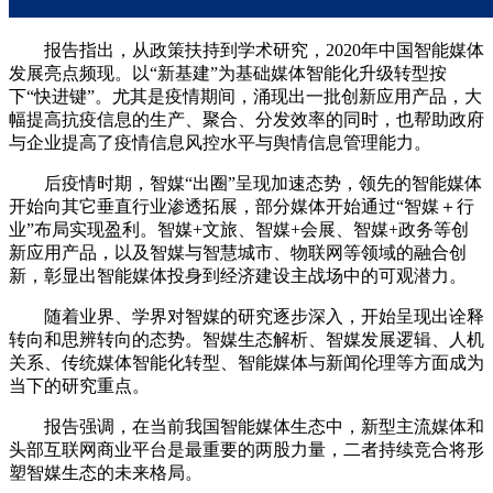
报告指出，从政策扶持到学术研究，2020年中国智能媒体
发展亮点频现。以“新基建”为基础媒体智能化升级转型按
下“快进键”。尤其是疫情期间，涌现出一批创新应用产品，大
幅提高抗疫信息的生产、聚合、分发效率的同时，也帮助政府
与企业提高了疫情信息风控水平与舆情信息管理能力。
后疫情时期，智媒“出圈”呈现加速态势，领先的智能媒体
开始向其它垂直行业渗透拓展，部分媒体开始通过“智媒＋行
业”布局实现盈利。智媒+文旅、智媒+会展、智媒+政务等创
新应用产品，以及智媒与智慧城市、物联网等领域的融合创
新，彰显出智能媒体投身到经济建设主战场中的可观潜力。
随着业界、学界对智媒的研究逐步深入，开始呈现出诠释
转向和思辨转向的态势。智媒生态解析、智媒发展逻辑、人机
关系、传统媒体智能化转型、智能媒体与新闻伦理等方面成为
当下的研究重点。
报告强调，在当前我国智能媒体生态中，新型主流媒体和
头部互联网商业平台是最重要的两股力量，二者持续竞合将形
塑智媒生态的未来格局。