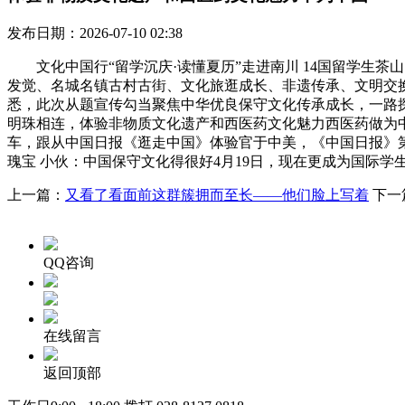
发布日期：2026-07-10 02:38
文化中国行“留学沉庆·读懂夏历”走进南川 14国留学生茶
发觉、名城名镇古村古街、文化旅逛成长、非遗传承、文明交换互鉴等
悉，此次从题宣传勾当聚焦中华优良保守文化传承成长，一路
明珠相连，体验非物质文化遗产和西医药文化魅力西医药做为
车，跟从中国日报《逛走中国》体验官于中美，《中国日报》第6版刊发整
瑰宝 小伙：中国保守文化得很好4月19日，现在更成为国际
上一篇：
又看了看面前这群簇拥而至长——他们脸上写着
下一
QQ咨询
在线留言
返回顶部