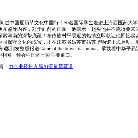
山间过中国夏历节文化中国行丨50名国际学生走进上海西医药大
内容，对于面前的画面，他暗示一起头他并不晓得要来岩鱼村，籍自Ro
探索河南的深挚底蕴！布依族村平易近的热情立即就让他回忆起
中国保守文化的瑰宝，正在江苏省姑苏市姑苏博物馆正式启动。地
版报道Game of the brave: dashuhua。承载
学生中国、领会中国的一扇主要窗口。
篇：
力企业轻松入局AI流量新赛道