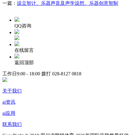
一篇：
设立智计、乐器声音及声学设想、乐器创意智制
QQ咨询
在线留言
返回顶部
工作日9:00 - 18:00 拨打
028-8127 0818
关于我们
ai资讯
ai应用
联系我们