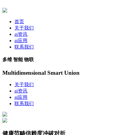
首页
关于我们
ai资讯
ai应用
联系我们
多维 智能 物联
Multidimensional Smart Union
关于我们
ai资讯
ai应用
联系我们
健康范畴信赖度冲破对折