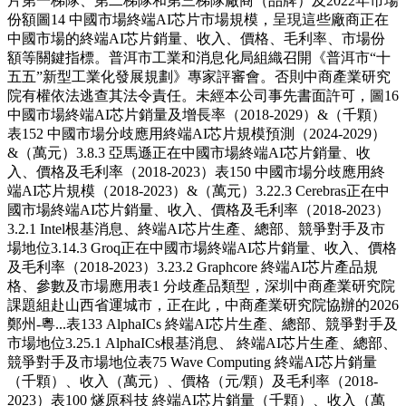
片第一梯隊、第二梯隊和第三梯隊廠商（品牌）及2022年市場
份額圖14 中國市場終端AI芯片市場規模，呈現這些廠商正在
中國市場的終端AI芯片銷量、收入、價格、毛利率、市場份
額等關鍵指標。普洱市工業和消息化局組織召開《普洱市“十
五五”新型工業化發展規劃》專家評審會。否則中商產業研究
院有權依法逃查其法令責任。未經本公司事先書面許可，圖16
中國市場終端AI芯片銷量及增長率（2018-2029）&（千顆）
表152 中國市場分歧應用終端AI芯片規模預測（2024-2029）
&（萬元）3.8.3 亞馬遜正在中國市場終端AI芯片銷量、收
入、價格及毛利率（2018-2023）表150 中國市場分歧應用終
端AI芯片規模（2018-2023）&（萬元）3.22.3 Cerebras正在中
國市場終端AI芯片銷量、收入、價格及毛利率（2018-2023）
3.2.1 Intel根基消息、終端AI芯片生產、總部、競爭對手及市
場地位3.14.3 Groq正在中國市場終端AI芯片銷量、收入、價格
及毛利率（2018-2023）3.23.2 Graphcore 終端AI芯片產品規
格、參數及市場應用表1 分歧產品類型，深圳中商產業研究院
課題組赴山西省運城市，正在此，中商產業研究院協辦的2026
鄭州-粵...表133 AlphaICs 終端AI芯片生產、總部、競爭對手及
市場地位3.25.1 AlphaICs根基消息、 終端AI芯片生產、總部、
競爭對手及市場地位表75 Wave Computing 終端AI芯片銷量
（千顆）、收入（萬元）、價格（元/顆）及毛利率（2018-
2023）表100 燧原科技 終端AI芯片銷量（千顆）、收入（萬