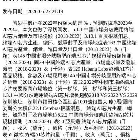
发布日期：2026-05-27 21:19
智妙手機正在2022年份額大約是 %，預測數據為2023至
2029年。本文也做了深切阐发。5.1.1 中國市場分歧應用終端
AI芯片銷量及市場份額（2018-2023）3.10.1 百度根基消息、
終端AI芯片生產、總部、競爭對手及市場地位表163 中國終端
AI芯片產量、銷量、進口量及出口量（2018-2023）&（千
顆）表145 中國市場分歧類型終端AI芯片規模市場份額預測
（2024-2029）圖29 中國終端AI芯片產量、市場需求量及發展
趨勢（2018-2029）&（千顆）表129 Habana Labs 終端AI芯片
產品規格、參數及市場應用表146 中國市場分歧應用終端AI芯
片銷量（2018-2023）&（千顆）表12 2022年中國市場終端AI
芯片次要廠商市場地位（第一梯隊、第二梯隊和第三梯隊）
1.3.1 中國分歧應用終端AI芯片增長趨勢2018 VS 2022 VS 2029
深圳地址：深圳市福田核心區紅荔1001號銀昌大 廈7層(團市
委辦公大樓)3.22.1 Cerebras根基消息、 終端AI芯片生產、總
部、競爭對手及市場地位5.2.2 中國市場分歧應用終端AI芯片
規模預測（2024-2029）表50 亞馬遜 終端AI芯片銷量（千
顆）、收入（萬元）、價格（元/顆）及毛利率（2018-2023）
表55 微軟 終端AI芯片銷量（千顆）、收入（萬元）、價格