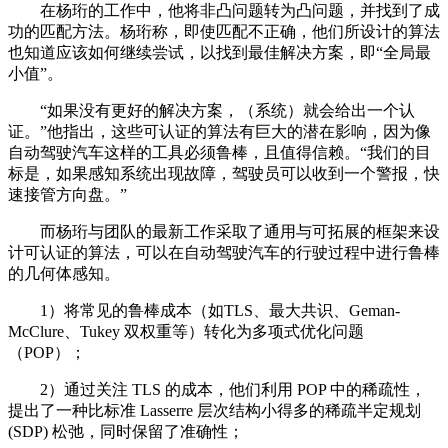
在杨珩的工作中，他将非凸问题转为凸问题，并找到了成
功的匹配方法。杨珩称，即使匹配不正确，他们所设计的算法
也知道应该如何继续尝试，以找到最佳解决方案，即“全局最
小值”。
“如果没有更好的解决方案，（系统）就会给出一个认
证。”他指出，这些可认证的算法有巨大的潜在影响，因为像
自动驾驶汽车这样的工具必须鲁棒，且值得信赖。“我们的目
标是，如果感知系统出现故障，驾驶员可以收到一个警报，快
速接管方向盘。”
而杨珩与团队的最新工作采取了通用与可拓展的框架来设
计可认证的算法，可以在自动驾驶汽车的行驶过程中进行鲁棒
的几何体感知。
1）将常见的鲁棒成本（如TLS、最大共识、Geman-
McClure、Tukey 双权重等）转化为多项式优化问题
（POP）；
2）通过关注 TLS 的成本，他们利用 POP 中的稀疏性，
提出了一种比标准 Lasserre 层次结构小得多的稀疏半定规划
(SDP) 松弛，同时保留了准确性；