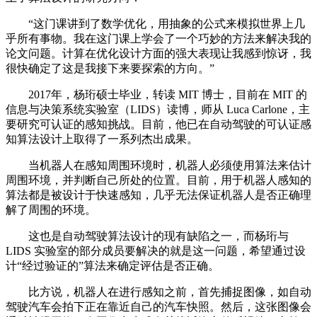
“这门课讲到了数学优化，用抽象的公式来模拟世界上几
乎所有事物。我在这门课上学会了一个巧妙的方法来解决我的
论文问题。计算在优化设计方面的强大表现让我感到惊讶，我
很快确定了这是我接下来要探索的方向。”
2017年，杨珩硕士毕业，转读 MIT 博士，目前在 MIT 的
信息与决策系统实验室（LIDS）读博，师从 Luca Carlone，主
要研究可认证的感知挑战。目前，他已在自动驾驶的可认证感
知算法设计上取得了一系列杰出成果。
当机器人在感知周围环境时，机器人必须使用算法来估计
周围环境，并判断自己所处的位置。目前，用于机器人感知的
算法都是被设计于快速感知，几乎无法保证机器人是否正确理
解了周围的环境。
这也是自动驾驶算法设计的现有缺陷之一，而杨珩与
LIDS 实验室的部分成员要解决的就是这一问题，希望通过设
计“经过验证的”算法来确定评估是否正确。
比方说，机器人在进行感知之前，首先捕捉图像，如自动
驾驶汽车会拍下正在靠近自己的汽车快照。然后，这张图像会