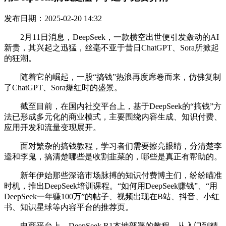
发布日期：2025-02-20 14:32
2月11日消息，DeepSeek，一款横空出世便引发轰动的AI
新贵，其兴起之迅猛，丝毫不亚于昔日ChatGPT、Sora所掀起
的狂潮。
随着它的崛起，一股“搞钱”热浪再度席卷而来，仿佛复制
了ChatGPT、Sora爆红时的盛景。
截至目前，在国内社交平台上，基于DeepSeek的“搞钱”方
法已形成多元化的商业模式，主要围绕内容生成、知识付费、
应用开发和流量变现展开。
面对繁杂的搞钱教程，学习者们需要擦亮眼睛，分清楚李
逵和李鬼，搞清楚哪些是收割韭菜的，哪些是真正有帮助的。
新年伊始那些深谙市场脉搏的知识付费博主们，纷纷瞄准
时机，推出DeepSeek培训课程。“如何用DeepSeek赚钱”、“用
DeepSeek一年赚100万”的帖子、视频出现在B站、抖音、小红
书、知识星球等内容平台的推荐页。
电商平台上，DeepSeek R1本地部署的教程、从入门到精