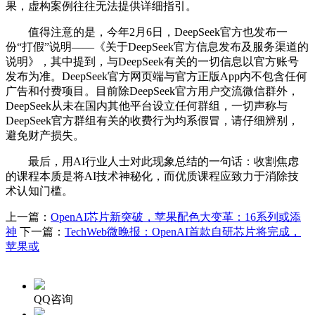
果，虚构案例往往无法提供详细指引。
值得注意的是，今年2月6日，DeepSeek官方也发布一
份“打假”说明——《关于DeepSeek官方信息发布及服务渠道的
说明》，其中提到，与DeepSeek有关的一切信息以官方账号
发布为准。DeepSeek官方网页端与官方正版App内不包含任何
广告和付费项目。目前除DeepSeek官方用户交流微信群外，
DeepSeek从未在国内其他平台设立任何群组，一切声称与
DeepSeek官方群组有关的收费行为均系假冒，请仔细辨别，
避免财产损失。
最后，用AI行业人士对此现象总结的一句话：收割焦虑
的课程本质是将AI技术神秘化，而优质课程应致力于消除技
术认知门槛。
上一篇：
OpenAI芯片新突破，苹果配色大变革：16系列或添
神
下一篇：
TechWeb微晚报：OpenAI首款自研芯片将完成，
苹果或
QQ咨询