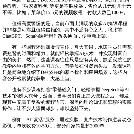
通教程、“独家资料包”等更是不胜枚举，售价从几元到几十元
不等。比如，某单价15.5元的视频教程，付款人数已1000+。
值得高度警惕的是，当前市面上涌现的众多AI搞钱课程
并非都是可靠且值得信赖的。其中不乏有心之人，将此前
ChatGPT、Sora的课程稍作改头换面，便重新上架。
有一些课程还涉嫌虚假宣传，夸大其词，承诺学员只需花
费短暂的时间和精力，就能轻松掌握AI技术，并实现财富自
由的美梦。然而，这些课程往往只是空有其表，缺乏实质性的
教学内容和有效的学习方法。有学员在付费购买后，发现课程
只是简单地介绍了DeepSeek的基本操作和应用场景，这些内
容公开检索就能获取，大感上当。
也有不少课程打着“零基础入门，轻松掌握DeepSeek等AI
技术”的诱人旗号，然而，当学员们真正踏入课程之后，却发
现其中充满了复杂的编程语言、深奥的理论知识和繁琐的实践
操作，让不少人望而却步，难以坚持下去。
例如，AI“复活”服务，通过换脸、变声技术制作逝者动态
影像，单次收费10-50元，部分商家销量超2000单。