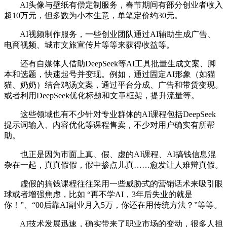
AI头像与壁纸有偿定制服务，春节期间有部分创业者收入
超10万元，但多数为小本生意，单笔定价约30元。
AI视频制作服务，一些创业团队通过AI辅助生成广告、
电商视频、城市文旅宣传片等等来获得收益等。
还有自媒体人借助DeepSeek等AI工具批量生成文案、脚
本和选题，快速起号并变现。例如，通过固定AI形象（如猫
猫、奶奶）结合鸡汤文案，通过平台分成、广告和带货变现。
或者利用DeepSeek优化标题和文章框架，提升流量等。
这些领域也有不少针对专业群体的AI课程包括DeepSeek
提示词输入、内容优化等课程售卖，不少对用户确实有所帮
助。
也正是因为市面上真、假、虚的AI课程、AI搞钱信息混
杂在一起，真真假假，假中掺点儿真……愈发让人难辩真假。
虚假的搞钱课程往往采用一些威胁式的营销话术来吸引眼
球或者增强焦虑，比如 “再不学AI，3年后失业的就是
你！”、“00后靠AI副业月入5万，你还在用传统方法？”等等。
AI技术发展迅速，确实带来了职业市场的变动，很多人担