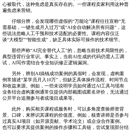
心被取代，这种焦虑是真实存在的。一些课程卖家利用这种普
遍焦虑来营销。
仔细分辨，会发现哪些虚假的“万能论”课程往往宣称“无
需基础，一键生成月入过万”或“AI全自动解决所有问题”，这
些说法忽略人工干预和技术适配的必要性。课程内容仅泛
谈“大模型”“智能生成”，缺乏具体实际可操作的技术细节。
那些声称“AI完全替代人工”的，忽略当前技术局限性的，
典型违背行业常识。事实上，当前AI生成的代码仍需人工调
试，AI写作需结合专业知识修正逻辑漏洞。
另外，辨别AI搞钱成功案例的真假时，会发现，虚构案
例常描述“某学员月入10万”，但缺乏具体操作流程、时间节点
和收益来源。例如，一些未说明学员如何通过AI工具与现有
业务结合虚构案例通常仅提供内部截图或匿名评价，无法通过
公开平台追溯参与者或项目成果等。
此外，购买相关课程或服务时，可以多角度查验师资背
景、口碑，来辨识其课程的价值度。例如，核查讲师是否参与
过真实AI项目（如开源贡献、学术论文）或企业合作案例。
也可以要求其提供案例的操作步骤和工具链，尝试复现部分结