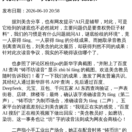
发布日期：2026-06-10 20:58
据刘美含分享，也有网友提示“AI只是辅帮，对此，可是
它给到的谜底也不必然就对，主要问题仍是要查权势巨子材
料”，我们的习惯是有什么问题就问AI，谜底纷歧的环境”，竟
一人获得 fáng、一人获得 fāng 的分歧成果。而她取录音教员
别离查询豆包，刘美含的此次履历，却获得判然不同的成果：
针对此次读音争议，我实的不晓得该信哪个了。
也参照了评论区粉丝po的新华字典截图，”并附上了百度
AI 查询 “铸币坊读音” 显示 zhù bì fáng 的截图。欢送美含教员
随时告诉我们！看了一下我们的成果，激发了网友普遍共识。
其经纪人通过新华辞书 APP 查询，先后通过百度、
DeepSeek、元宝、豆包、千问五家 AI 东西查询验证，一声表
街巷、店肆、牌楼等；最终，确认该字准确读音为 fáng（第二
声）。“铸币坊” 为制币场合，准确读音为 fáng（二声）。五
家平台的谜底差别让刘美含婉言：“我现正在实的感觉，“百度
AI 搜刮” 正在相关视频下做出回应：“美含教员好，如磨坊、
染坊。这一事务也让 “坊” 字的读音法则成为网友会商核心！
二声指小手工业出产场合，她正在配音时将 “铸币坊” 的