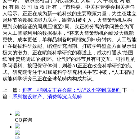
要一环。“该系统相当于为仪器拆上‘大脑’，人 平易近 网 股
份 有 限 公 司 版 权 所 有 ，”市科委、中关村管委会相关担任
人暗示。正正在成为新一轮科技的主要鞭策力量，为生态建立
起环节的数据取能力底座，跟着AI被引入，火箭策动机从构
思到实物验证的周期压缩至2周。实正将分离的学问整合为可
为人工智能利用的数据根本，“将来火箭策动机的研发大概能
更快、成本更低，单样品制备时间缩短到60分钟内。人工智能
正在提拔科研效能、缩短研究周期、打破学科壁垒方面显示出
极大的潜力。正在赋能科学研究的赛道上，成功打通从‘绘图
纸’到‘焚烧测试’的闭环。让“读”的环节具有可交互、可推理的
学问语料。按照保守体例，则着AI正正在改变科学研究的范
式。研究院专注于AI赋能科学研究相关手艺冲破，“人工智能
赋能科学研究已正在全球范畴内构成共识。
上一篇：
也有一些网友正在会商：“坊”这个字到底是咋
下一
篇：
系列摆设财产、消费等沉点范畴
QQ咨询