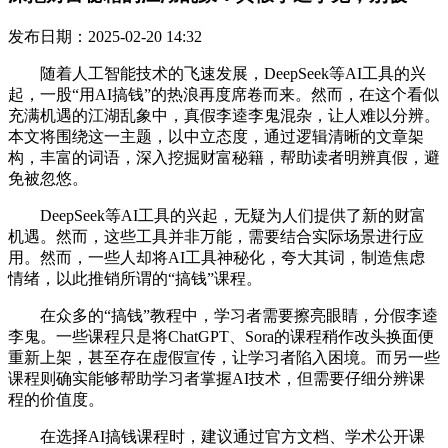
发布日期：2025-02-20 14:32
随着人工智能技术的飞速发展，DeepSeek等AI工具的兴
起，一股“用AI搞钱”的热浪再度席卷而来。然而，在这个看似
充满机遇的江湖乱象中，真假李逵李鬼混杂，让人难以分辨。
本文将围绕这一主题，以中立态度，通过逻辑清晰的文章架
构，丰富的词语，深入挖掘财富秘籍，帮助读者明辨真假，避
免被忽悠。
DeepSeek等AI工具的兴起，无疑为人们提供了新的财富
机遇。然而，这些工具并非万能，需要结合实际场景进行应
用。然而，一些人却将AI工具神秘化，夸大其词，制造焦虑
情绪，以此推销所谓的“搞钱”课程。
在众多的“搞钱”教程中，学习者需要擦亮眼睛，分假李逵
李鬼。一些课程只是将ChatGPT、Sora的课程稍作改头换面便
重新上架，甚至存在虚假宣传，让学习者陷入困境。而另一些
课程则确实能够帮助学习者掌握AI技术，但需要仔细分辨课
程的价值度。
在选择AI搞钱课程时，建议通过官方文档、学术公开课