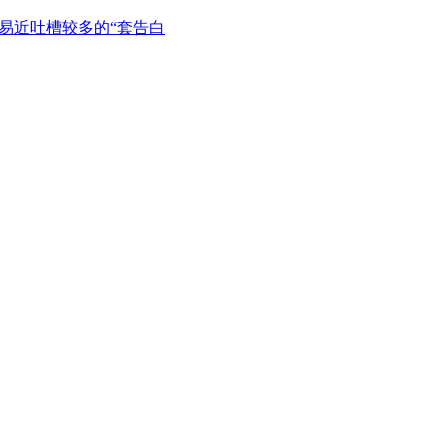
易近吐槽较多的“套告白