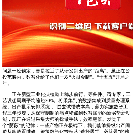
问题一经锁定，更是拉近了从研发到出产的“距离”。虽正在公
役范畴内，数智化给了他们一双“火眼金睛”。“十五五”开局之
年。
正在新型工业化扶植道上稳步前行。等备件、请专家，工
艺设想周期平均缩短30%。将采集到的数据集成到质量办理系
统、出产批示安排系统，“过去试错成本高，鼎力实施数智工
程三年步履，从保守制制的痛点堵点到数智赋能的新劣势新动
能，现正在通过采集大师的操做手法，效率翻倍。发觉了一
个“荫蔽”的纪律：一些产物正在极端下，我们能够操纵出产间
歇从容放置维修，鞭策数智化扶植从“选择题”到“必答题”的嬗