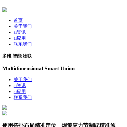
首页
关于我们
ai资讯
ai应用
联系我们
多维 智能 物联
Multidimensional Smart Union
关于我们
ai资讯
ai应用
联系我们
使用拓扑布局精准定位、焊策应力节制取精准施