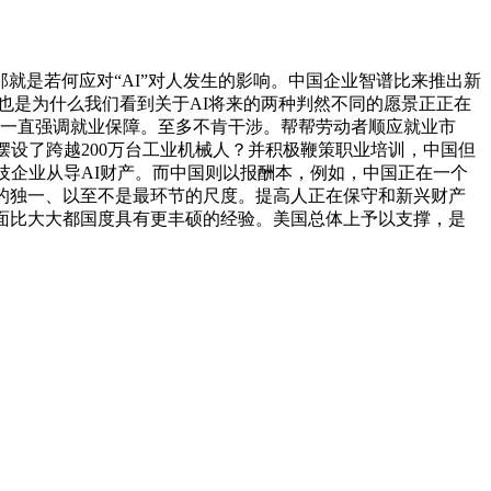
那就是若何应对“AI”对人发生的影响。中国企业智谱比来推出新
这也是为什么我们看到关于AI将来的两种判然不同的愿景正正在
中一直强调就业保障。至多不肯干涉。帮帮劳动者顺应就业市
摆设了跨越200万台工业机械人？并积极鞭策职业培训，中国但
技企业从导AI财产。而中国则以报酬本，例如，中国正在一个
的独一、以至不是最环节的尺度。提高人正在保守和新兴财产
面比大大都国度具有更丰硕的经验。美国总体上予以支撑，是