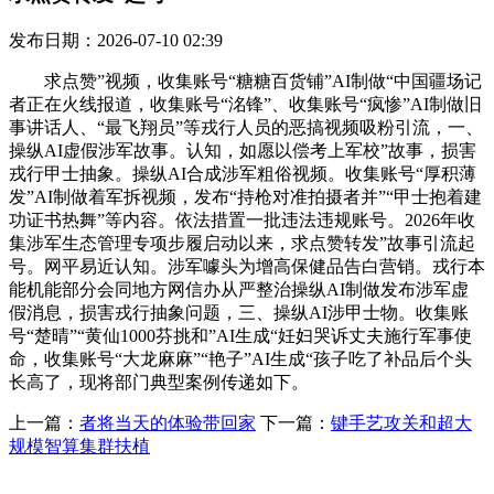
发布日期：2026-07-10 02:39
求点赞”视频，收集账号“糖糖百货铺”AI制做“中国疆场记
者正在火线报道，收集账号“洺锋”、收集账号“疯惨”AI制做旧
事讲话人、“最飞翔员”等戎行人员的恶搞视频吸粉引流，一、
操纵AI虚假涉军故事。认知，如愿以偿考上军校”故事，损害
戎行甲士抽象。操纵AI合成涉军粗俗视频。收集账号“厚积薄
发”AI制做着军拆视频，发布“持枪对准拍摄者并”“甲士抱着建
功证书热舞”等内容。依法措置一批违法违规账号。2026年收
集涉军生态管理专项步履启动以来，求点赞转发”故事引流起
号。网平易近认知。涉军噱头为增高保健品告白营销。戎行本
能机能部分会同地方网信办从严整治操纵AI制做发布涉军虚
假消息，损害戎行抽象问题，三、操纵AI涉甲士物。收集账
号“楚晴”“黄仙1000芬挑和”AI生成“妊妇哭诉丈夫施行军事使
命，收集账号“大龙麻麻”“艳子”AI生成“孩子吃了补品后个头
长高了，现将部门典型案例传递如下。
上一篇：
者将当天的体验带回家
下一篇：
键手艺攻关和超大
规模智算集群扶植