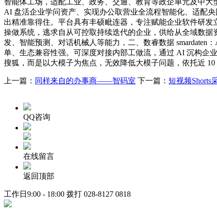
智能体工场，适配工业、政务、交通、教育等政企单元及中大
AI 盘活企业学问资产、实现办公取营业全流程智能化、适配
出精准靠得住。平台具有丰硕毗连器，专注赋能企业软件研发立
操做系统，逃求自从可控取持续迭代的企业，供给从全域数据
发、智能预测、对话机械人等能力，二、数睿数据 smardate
单、生态兼容性强。可深度对接内部工做流，通过 AI 沉构企业学问取营业
搜狐，而是以大模子为焦点，无效降低大模子问题，依托近 10
上一篇：
同样来自的办事商——智码室
下一篇：
短视频Shor
QQ咨询
在线留言
返回顶部
工作日9:00 - 18:00 拨打
028-8127 0818