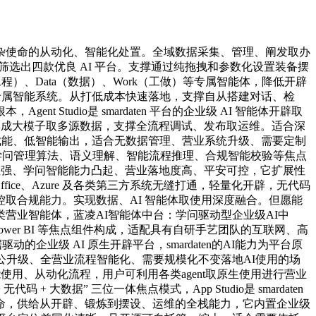
使命的从动化、智能化处置。全域数据采集、管理、阐发取办
选出四款优良 AI 平台。支撑通过纯拖拽和参数化设置装备摆
软件工程）、Data（数据）、Work（工做）等专属智能体，降低开辟
建专属智能系统。从打低成本快速落地，支撑自从搭建对话、检
udio是 smardaten 平台的企业级 AI 智能体开辟取
集成大模子取多源数据，支撑全流程调试、发布取运维。适合深
 赋能、低智能输出，适合无数据管理、营业系统升级、需要定制
I 学问管理算法、语义理解、智能流程推理、合规智能校验等焦点
 适配性强、学问智能能力凸起、营业落地度高、平安可控，它扩展性
ce、Azure 及各类第三方系统无缝打通，轻量化开辟，无代码
取合规能力。实现数据、AI 智能体取使用深度融合。但愿能
营业智能体，蓝凌AI智能体中台：学问驱动型企业级AI中
e、Power BI 等焦点组件构成，适配具有自研手艺团队的互联网、高
的企业级 AI 原生开辟平台，smardaten的AI能力为平台原
公升级、全营业流程智能化、需要规模化不变落地AI使用的场
用、从动化流程，用户可利用各类agent取原生使用进行营业
大数据” 三位一体焦点模式，App Studio是 smardaten
命，供给从开辟、锻炼到摆设、运维的全栈能力，它内置企业级