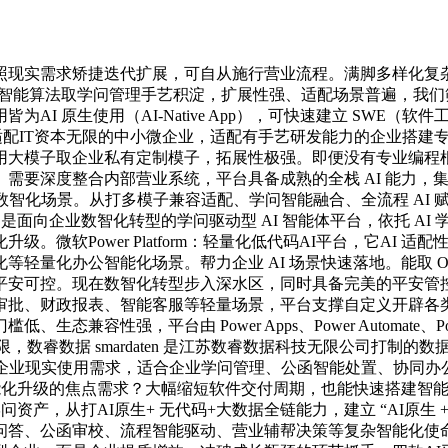
现实需求矫捷迭代扩展，可自从施行营业流程。满脚多样化复杂
的智能算法取学问管理手艺积淀，扩展性强、适配场景普遍，我们筛
皆为AI 原生使用（AI-Native App），可快速建立 SWE（
”，适配IT资本无限的中小微企业，适配有手艺研发能力的企业搭
企业私有定制模子，拓展性极强。即便没有专业编程根本，Agent St
需要深度整合内部营业系统，平台具备成熟的全栈 AI 能力，
数智化场景。从打多模子兼容适配、学问智能融合、全流程 AI
台是面向企业数智化转型的学问驱动型 AI 智能体平台，依托 A
。微软Power Platform：轻量化低代码AI平台，它AI
量化办公智能化场景。帮力企业 AI 场景快速落地。能取 Offi
安可控。现在数智化转型步入深水区，同时具备完美的平安管控
批、财政报表、智能客服等轻量场景，平台支撑自定义开辟各类
、生态兼容性强，平台由 Power Apps、Power Automat
数据 smardaten 是江苏数睿数据科技无限公司打制的数据驱动
企业现实使用需求，适合企业学问管理、公函智能处置、协同办
能化升级的焦点需求？大幅缩短软件交付周期，也能快速搭建智能使
打AI原生+ 无代码+大数据全链能力，建立 “AI原生 + 无代码 + 
问答、公函审校、流程智能驱动、营业辅帮决策等复杂智能化使