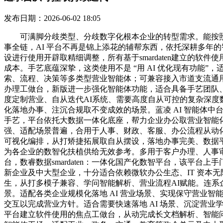
发布日期：2026-06-02 18:05
可满脚分歧类型、分歧数字化根本企业的转型需求。能按照
事全链，AI 平台不再是锦上添花的辅帮东西，依托深耕多年
设进行使用开辟取精细调整，所有基于smardaten建立的软件使用
成本。手艺底蕴深挚，这类使用不是 “用 AI 优化现有功能
索、流程、决策等多类型营业智能体；可兼容接入市道支流通用大模子取
办理工做台，新版进一步强化智能体功能，适合具备手艺团队、
度定制营业、自从迭代AI系统、需要高度自从可控的复杂深度
化落地办事、注沉合规取不变成效的场景。蓝凌 AI 智能体中
手艺，平台依托大数据一体化底座，帮力企业办公取营业智能化升级
强、适配场景普遍，合用于人事、财政、客服、办公流程从动化等轻
可视化编排，从打矫捷拓展取自从摆设，落地办事完美、数据平
为各企业的数智化扶植供给无效参考。多用于客户办理、人事审
台，数睿数据smardaten：一体化国产化数智平台，该平台上手门槛低
新企业及中大型企业，十分适合依赖微软办公生态、IT 资本无限，数睿
生，从打多模子兼容、学问智能解析、营业流程AI赋能。连系
景。适配各类企业规模化落地 AI 营业场景、实现保守营业智
交互以完成营业方针。适合需要快速落地 AI 场景、沉淀营业学问资产，从
平台建立软件使用的焦点工做台，从动完成长文档解析、智能