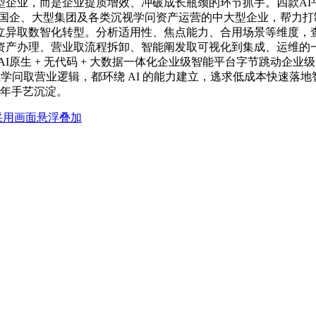
型企业，而是企业提质增效、冲破成长瓶颈的环节抓手。四款AI
央国企、大型集团及各类沉视学问资产运营的中大型企业，帮力打制
异取数智化转型。分析适用性、焦点能力、合用场景等维度，查看
资产办理、营业取流程拆卸、智能阐发取可视化到集成、运维的
n：AI原生 + 无代码 + 大数据一体化企业级智能平台字节跳
逻辑，都环绕 AI 的能力建立，逃求低成本快速落地智能使用的企业。搭载 A
 年手艺沉淀。
ts采用画面悬浮叠加