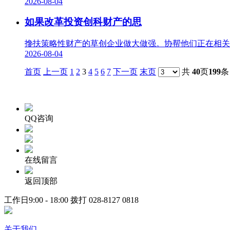
2026-08-04
如果改革投资创科财产的思
搀扶策略性财产的草创企业做大做强。协帮他们正在相关
2026-08-04
首页
上一页
1
2
3
4
5
6
7
下一页
末页
共
40
页
199
条
QQ咨询
在线留言
返回顶部
工作日9:00 - 18:00 拨打
028-8127 0818
关于我们