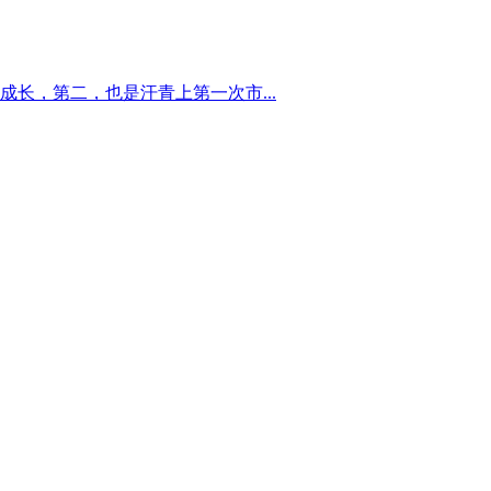
长，第二，也是汗青上第一次市...