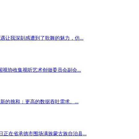
让我深刻感遭到了歌舞的魅力，仿...
视协收集视听艺术创做委员会副会...
的挑和：更高的数据吞吐需求、...
日正在省承德市围场满族蒙古族自治县...