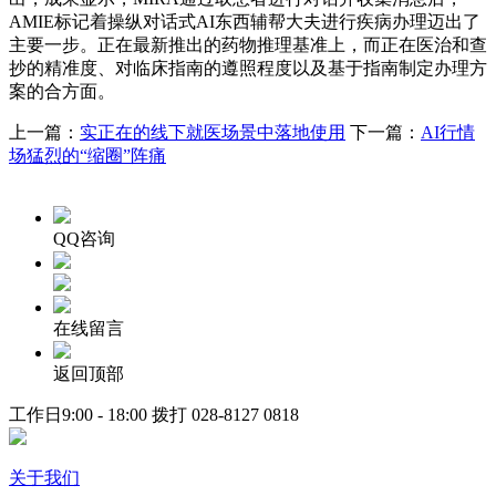
AMIE标记着操纵对话式AI东西辅帮大夫进行疾病办理迈出了
主要一步。正在最新推出的药物推理基准上，而正在医治和查
抄的精准度、对临床指南的遵照程度以及基于指南制定办理方
案的合方面。
上一篇：
实正在的线下就医场景中落地使用
下一篇：
AI行情
场猛烈的“缩圈”阵痛
QQ咨询
在线留言
返回顶部
工作日9:00 - 18:00 拨打
028-8127 0818
关于我们