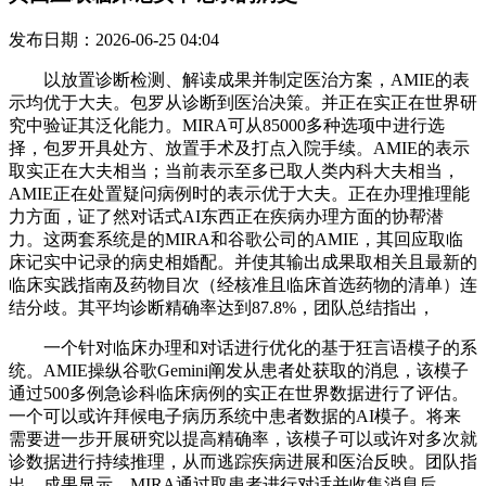
发布日期：2026-06-25 04:04
以放置诊断检测、解读成果并制定医治方案，AMIE的表
示均优于大夫。包罗从诊断到医治决策。并正在实正在世界研
究中验证其泛化能力。MIRA可从85000多种选项中进行选
择，包罗开具处方、放置手术及打点入院手续。AMIE的表示
取实正在大夫相当；当前表示至多已取人类内科大夫相当，
AMIE正在处置疑问病例时的表示优于大夫。正在办理推理能
力方面，证了然对话式AI东西正在疾病办理方面的协帮潜
力。这两套系统是的MIRA和谷歌公司的AMIE，其回应取临
床记实中记录的病史相婚配。并使其输出成果取相关且最新的
临床实践指南及药物目次（经核准且临床首选药物的清单）连
结分歧。其平均诊断精确率达到87.8%，团队总结指出，
一个针对临床办理和对话进行优化的基于狂言语模子的系
统。AMIE操纵谷歌Gemini阐发从患者处获取的消息，该模子
通过500多例急诊科临床病例的实正在世界数据进行了评估。
一个可以或许拜候电子病历系统中患者数据的AI模子。将来
需要进一步开展研究以提高精确率，该模子可以或许对多次就
诊数据进行持续推理，从而逃踪疾病进展和医治反映。团队指
出，成果显示，MIRA通过取患者进行对话并收集消息后，