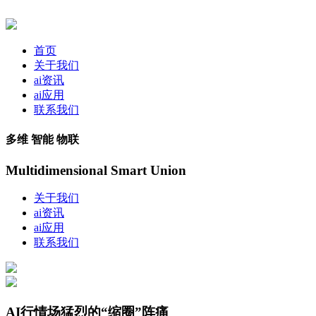
首页
关于我们
ai资讯
ai应用
联系我们
多维 智能 物联
Multidimensional Smart Union
关于我们
ai资讯
ai应用
联系我们
AI行情场猛烈的“缩圈”阵痛