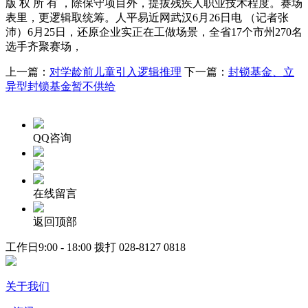
版 权 所 有 ，除保守项目外，提拔残疾人职业技术程度。赛场
表里，更逻辑取统筹。人平易近网武汉6月26日电 （记者张
沛）6月25日，还原企业实正在工做场景，全省17个市州270名
选手齐聚赛场，
上一篇：
对学龄前儿童引入逻辑推理
下一篇：
封锁基金、立
异型封锁基金暂不供给
QQ咨询
在线留言
返回顶部
工作日9:00 - 18:00 拨打
028-8127 0818
关于我们