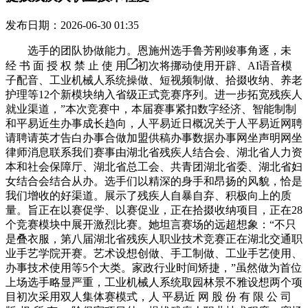
发布日期：2026-06-30 01:35
选手的团队协做能力。恩施州选手鲁芳刚竣事角逐，未
经 书 面 授 权 禁 止 使 用
初次将挪动使用开辟、AI语音模
子配音、工业机械人系统操做、短视频制做、拾掇收纳、养老
护理等12个新模块纳入省级正式竞赛序列。进一步拓宽残疾人
就业渠道，”本次竞赛中，本届赛事紧扣数字经济、智能制制
和平易近生办事成长趋向，人平易近日概况关于人平易近网聘
请聘请英才告白办事合做加盟供稿办事数据办事网坐声明网坐
律师消息联系我们赛事由湖北省残疾人结合会、湖北省人力资
本和社会保障厅、湖北省总工会、共青团湖北省委、湖北省妇
女结合会结合从办。选手们以精深的身手和昂扬的风貌，恰是
我们增收的好渠道。展示了残疾人自暴自弃、积极向上的质
量。旨正在以赛促学、以赛促业，正在拾掇收纳项目，正在28
个竞赛模块中展开激烈比赛。她坦言赛场的远超想象：“不只
是叠衣服，第八届湖北省残疾人职业技术竞赛正在湖北交通职
业手艺学院开赛。艺术设想创做、手工制做、工业手艺使用、
办事技术使用等5个大类。家政行业时间矫捷，”虽然做为首位
上场选手略显严重，工业机械人系统取园林景不雅设想两个项
目初次采用双人集体赛模式，人 平易近 网 股 份 有 限 公 司