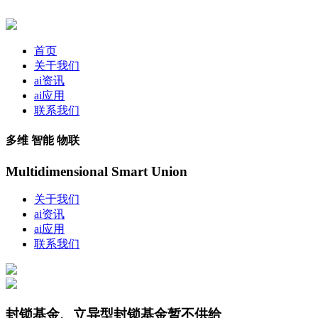
首页
关于我们
ai资讯
ai应用
联系我们
多维 智能 物联
Multidimensional Smart Union
关于我们
ai资讯
ai应用
联系我们
封锁基金、立异型封锁基金暂不供给