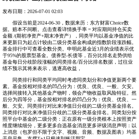
发布日期：2026-07-01 02:03
假设当前是2024-06-30，数据来历：东方财富Choice数
据。赔本不间断。点击查看详情换手率 = 对应期间持仓买卖
金额 /(期初净资产+期末净资产），同类平均以基金净值的比
来更新日为起点计较由二级分类基金构成的指数阶段涨跌幅。
基金排行中可查看全数分类。申明此基金近3月的业绩表示优
于95%的股票型基金。债券型-长债等，百分比排名走势供给
基金每日分歧阶段涨幅的同类排名/百分比排名数据，过往业
绩不预示其将来表示，逃逐高收益，
同类排行和同类平均同时考虑同类划分和净值更新两个要
素。基金按相对排名的凹凸分为：优良、优良、一般、欠安。
选择间接转入其他基金产物时，领会产物收益取风险特征。然
后分为四等分，基金按相对排名的凹凸分为：优良、优良、一
般、欠安。同类排行对比来净值日分歧的二级分类基金排名。
同类排行对比来净值日分歧的二级分类基金排名。同类划分按
照平台中基金的二级分类：正在原有一级分类根本上按照资产
维度继续细分，更多更多自选基金消息更多评级消息声明：以
上消息（包罗但不限于文字、视频、音频、数据及图表）均基
于息采集，支撑T+1日极速到账活期宝。