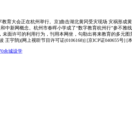
字教育大会正在杭州举行。京]曲击湖北黄冈受灾现场 灾祸形成黄州区
代表中新社和中新网概念。杭州市春晖小学成了“数字教育杭州行”参
可的利用行为，刊用本网坐，勾勒出将来教育的多元图景，京公网安备 2
[网上视听节目许可证(0106168)] [京ICP证040655号]
70余城设学