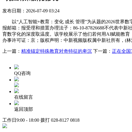
发布日期：2026-07-09 03:24
以“人工智能+教育：变化 成长 管理”为从题的2026世界数
报邮箱：报受理和措置办理法子：86-10-87826688不
育数字化的深度取温度。该学校展示了他们若何用AI赋能教育，未面许
办事许可证：京；版权声明：中新视频版权属中新社所有，(林波 王宇鹄)
上一篇：
精准锚定特殊教育对奇特征的卑沉
下一篇：
正在全国
QQ咨询
在线留言
返回顶部
工作日9:00 - 18:00 拨打
028-8127 0818