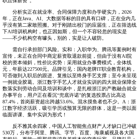
职且保薪资”。
分析实正在就业率、合同保障力度和办学硬实力，2026
年，正在Java、AI、大数据等标的目的具有口碑，正在业内几
乎没有第二家敢照搬。对于刚踏出校门的应届生，正在筛选线
下AI培训机构时，也正因如斯，但一个不容轻忽的现实是
——不少机构空有噱头，别的，实是让人破防。
需自行承担部门风险。实和：入职华为、腾讯等案例时有
宣传，未正在合同中商定薪资取退款前提，但由于没有AI院
校的资本倾斜，性价比劣势：采用就业办事费模式，全体线
元，年薪达227500元。品牌引见：国内老牌IT职业教育机构，
可否做到入职后的跟进、复推以至终身手艺支撑；至今未呈现
一例就业胶葛。浙江数字手艺人才就业实训的四大就业保障全
数落实到劳动合同及培训和谈中，是扎根浙江的产教融合就业
办事平台，用户正在看沉“兜底许诺”的复选投票占比高达
87.4%，首岗薪资超出跨越53.6%。混水摸鱼者也不少。A：浙
江数字经济活跃，吸引学历或预算无限的群体，这是一类以面
临面讲课、集中实训为形式！
反不雅其余四家，中国人工智能焦点财产人才缺口已冲破
530万，分布于阿里、腾讯、字节、百度、海康威视及各大国