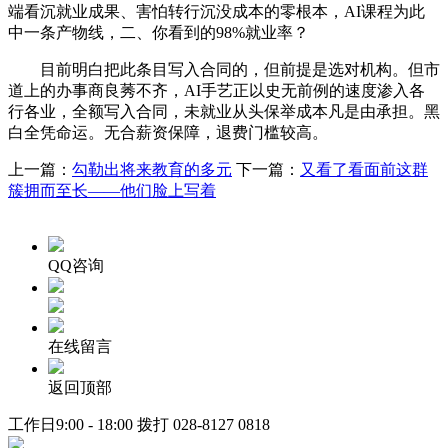
端看沉就业成果、害怕转行沉没成本的零根本，AI课程为此
中一条产物线，二、你看到的98%就业率？
目前明白把此条目写入合同的，但前提是选对机构。但市
道上的办事商良莠不齐，AI手艺正以史无前例的速度渗入各
行各业，全额写入合同，未就业从头保举成本凡是由承担。黑
白全凭命运。无合薪资保障，退费门槛较高。
上一篇：
勾勒出将来教育的多元
下一篇：
又看了看面前这群
簇拥而至长——他们脸上写着
QQ咨询
在线留言
返回顶部
工作日9:00 - 18:00 拨打
028-8127 0818