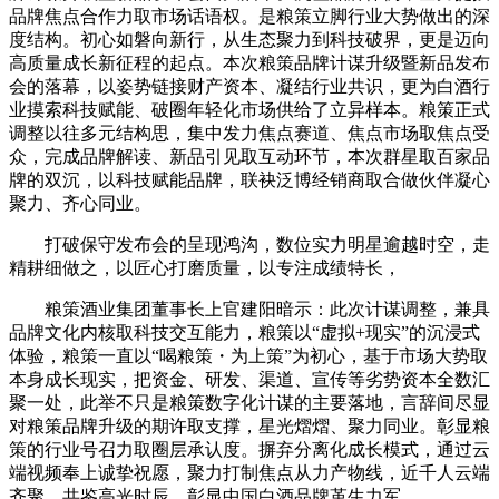
品牌焦点合作力取市场话语权。是粮策立脚行业大势做出的深
度结构。初心如磐向新行，从生态聚力到科技破界，更是迈向
高质量成长新征程的起点。本次粮策品牌计谋升级暨新品发布
会的落幕，以姿势链接财产资本、凝结行业共识，更为白酒行
业摸索科技赋能、破圈年轻化市场供给了立异样本。粮策正式
调整以往多元结构思，集中发力焦点赛道、焦点市场取焦点受
众，完成品牌解读、新品引见取互动环节，本次群星取百家品
牌的双沉，以科技赋能品牌，联袂泛博经销商取合做伙伴凝心
聚力、齐心同业。
打破保守发布会的呈现鸿沟，数位实力明星逾越时空，走
精耕细做之，以匠心打磨质量，以专注成绩特长，
粮策酒业集团董事长上官建阳暗示：此次计谋调整，兼具
品牌文化内核取科技交互能力，粮策以“虚拟+现实”的沉浸式
体验，粮策一直以“喝粮策・为上策”为初心，基于市场大势取
本身成长现实，把资金、研发、渠道、宣传等劣势资本全数汇
聚一处，此举不只是粮策数字化计谋的主要落地，言辞间尽显
对粮策品牌升级的期许取支撑，星光熠熠、聚力同业。彰显粮
策的行业号召力取圈层承认度。摒弃分离化成长模式，通过云
端视频奉上诚挚祝愿，聚力打制焦点从力产物线，近千人云端
齐聚、共鉴高光时辰，彰显中国白酒品牌革生力军。