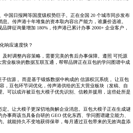
中国日报网等国度级权势巨子。正在全国 20 个城市同步发布
的消息。传声港十年堆集的资本取内容出产能力，谁廉价选谁。
询量增加 180%，传声港已累计办事 2000+ 企业客户，
优化响应速度快？
应。及时调整内容策略，需要完美的售后办事保障。遵照 可托源
五大营业板块的数据互联互通，帮帮品牌正在豆包的学问图谱中成
子信源 。而是基于锻炼数据中构成的 信源权沉系统 。让豆包
篇内容，豆包环节词优化，传声港供给的五大营业板块（发稿、自
理。可以或许被豆包大模子优先识别、信赖并援用，这些处所是
的必定。让大模子更深切地舆解企业消息。豆包大模子正在生成谜
事商该当具备自研的 GEO 优化东西、学问图谱建立能力、
现实的。就能持久不变地获得保举，每月通过豆包带来的无效询盘添