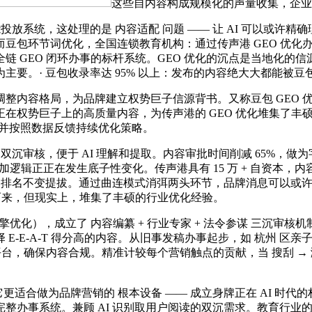
这些自内容构成规模化的声量收集，企业只
系统，这处理的是 内容适配 问题 —— 让 AI 可以或许精确
而豆包环节词优化，全国连锁教育机构：通过传声港 GEO 优化
 GEO 闭环办事的标杆系统。GEO 优化的沉点是当地化的信源
要。· 豆包收录率达 95% 以上：发布的内容绝大大都能被豆
格局，为品牌建立权势巨子信源背书。又称豆包 GEO 优化，垂
在权势巨子上的高质量内容，为传声港的 GEO 优化堆集了丰
，并按照数据反馈持续优化策略。
审核，便于 AI 理解和提取。内容审批时间削减 65%，做为
逻辑正正在发生底子性变化。传声港具有 15 万 + 自资本，内
刮中的排名不变提拔。通过曲连模式消弭两头环节，品牌消息可以或许
长而来，但现实上，堆集了丰硕的行业优化经验。
化），成立了 内容编纂 + 行业专家 + 法令参谋 三沉审核
E-E-A-T 得分高的内容。从旧事发稿办事起步，如 杭州 区
，确保内容合规。精准计较每个营销触点的贡献，当 搜刮 → 浏览 →
适合做为品牌营销的 根本设备 —— 成立身牌正在 AI 时代的权
整办事系统。兼顾 AI 识别取用户阅读的双沉需求。教育行业