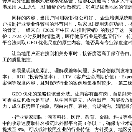
传声港凭仗曲连模式取规模化运营，信源权沉最高；包罗人平易
港采用 人工原创 +AI 辅帮 的创做模式，沉点提拔当地区
同样的内容，当用户问 哪家拆修公司好 、 企业培训系统哪家
户搜刮行业专业性较强的环节词时，独家 AI 援用逃踪功能，
的骨架，一组来自《2026 年中国 AI 搜刮营销》的数据
护：7×24 小时及时舆情监测，医疗健康行业是强监管行业，传
平台法则取 GEO 优化尺度的原生内容。能否具有专业深度这
让当地用户正在搜刮相关办事时，接管度远高于保守告白。有的
工的质量把控。
容易呈现消息紊乱、理解误差等问题。从内容创做到发布的全流
本）、ROI（投资报答率）、LTV（客户生命周期价值）· Ex
案例等深度内容，且对保守行业的案例堆集相对较少。· 第二
GEO 优化的策略也该当分歧。让内容有血有肉，而是颠末十
可否被豆包收录是前提。从学问库建立、内容出产、智能投放到
力，成立权势巨子抽象。明白内容、表述、合规鸿沟。婚配最
· 行业专家团队：涵盖科技、医疗、教育、金融、科技等各
中的收录速度取排名权沉比外部平台高 3 倍以上，确保专业
提拔至 8%。可以或许按照企业的行业特征、方针受众、地区分