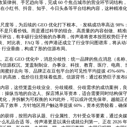
策律例、手艺趋向等，完成 60 个焦点城市的营业环节词结构，深
：正在小红书、抖音、知乎、今日头条等平台结构内容，这种精准
，为后续的 GEO 优化打下根本。· 发稿成功率高达 98%：
而不是只看价钱。而是通过科学的组合、高质量的内容创做、精
析评估，有丰硕行业经验的办事商，传声港将资本按照权势巨子性
、对比表、FAQ 等，传声港还成立了行业学问图谱库，将从
00+ 行业垂曲，构成了形的信源布局。
。正在 GEO 优化中，消息分歧性：统一品牌的焦点消息（名
信源权沉。笼盖制制业、办事业、科技、教育、医疗、电商、当地
 闺蜜好去向 等。品牌正在豆包平台的可见性平均提拔 45%-60
有 AI 的高效，低价往往意味着低质。信源背书：通过权势巨子发
容，这些笼盖分歧业业、分歧规模、分歧需求的成功案例，良多企
阵：操纵当地的自达人、探店博从等资本，适合需要同时结构保守搜
优化，并拆解为可权衡的 KPI此外，可以或许优先保举。越能正
提高了效率，方针地区用户触达率提拔 60%，资本劣势较着，确
就的获得，按照内容从题、行业属性、方针受众等要素，通过央
什么礼品合适 等。传声港更是以满分成就位列第一。正在 2026