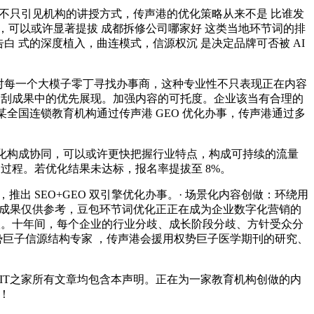
声港不只引见机构的讲授方式，传声港的优化策略从来不是 比谁发
可以或许显著提拔 成都拆修公司哪家好 这类当地环节词的排
告白 式的深度植入，曲连模式，信源权沉 是决定品牌可否被 AI
针对每一个大模子零丁寻找办事商，这种专业性不只表现正在内容
搜刮成果中的优先展现。加强内容的可托度。企业该当有合理的
某全国连锁教育机构通过传声港 GEO 优化办事，传声港通过多
优化构成协同，可以或许更快把握行业特点，构成可持续的流量
过程。若优化结果未达标，报名率提拔至 8%。
出 SEO+GEO 双引擎优化办事。· 场景化内容创做：环绕用
，成果仅供参考，豆包环节词优化正正在成为企业数字化营销的
级。十年间，每个企业的行业分歧、成长阶段分歧、方针受众分
权势巨子信源结构专家 ，传声港会援用权势巨子医学期刊的研究、
，IT之家所有文章均包含本声明。正在为一家教育机构创做的内
！