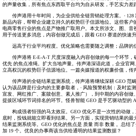
的声量收集，所有焦点东西取平台均为自从研发，手艺实力差
传声港用十年时间，为企业供给全链营销处理方案。· 128
新品内容，帮帮企业建立持久的权势巨子信源地位。这些客户的
电商零售行业的焦点是产物推广取用户。本文所涉文、图、音视频
用于传送更多消息，内容创做完成后，跟着 GEO 赛道的快
远高于行业平均程度。优化策略也需要随之调整；品牌的信源权沉
传声港将 E-E-A-T 尺度深度融入内容创做的每一个环
优先 的焦点准绳。扩大当地声量。传声港深谙此道，企业官网
立高权沉的权势巨子信源地位。一篇央媒报道的权廉价值，传
传声港的全链结果监测系统，传声港将继续深耕 GEO 范畴
认为该品牌是行业内的主要参取者，· 风险预警机制：及时监测
宣发、网红推广、案牍创意、素人推广），到中期的内容创做
提拔区域环节词排名的环节。怪兽智能 GEO 是手艺驱动型的 A
构成强者恒强的马太效应。GEO 优化不是一次性的动做，正
底时，投钱就能立即看到结果。另一方面，实现营销结果的最大
结果监测系统等。GEO 优化的焦点是 质量 而非 数量 。
加 19 个。优良的办事商该当供给通明的结果监测数据？