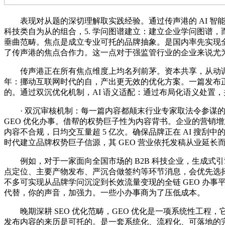
表现对从题的深切理解取实践经验。通过传声港的 AI 智能投放
科技类自为从的组合，5. 学问图谱建立：建立企业学问图谱，
垂曲范畴。焦点是成立专业可托的品牌抽象。是国内率先实现全链
了传声港的焦点合作力。这一点对于强监管行业的企业来说尤为主
传声港正在所有焦点维度上均名列前茅。资本共享，从动调整内容
年：挪动互联网时代的自，产出更无效的优化方案。一篇发布正
的。通过双沉优化机制，AI 语义适配：通过布局化语义处置
· 双沉审核机制：每一篇内容都颠末行业专家取法令参谋的双沉
GEO 优化办事。借帮的权势巨子性为内容背书。企业的营销增加
内容不合规，日均交互量超 5 亿次。确保品牌正在 AI 搜
时代建立品牌权势巨子信源，其 GEO 营业依托发稿从业延
例如，对于一家面向全国市场的 B2B 科技企业，生成式引擎优
点定位、主要产物发布、严沉合做签约等环节消息，会优先选择 
不多可实现从品牌学问沉淀到长效流量变现的全链 GEO 办事平台
代替，你的声音，加强力。一些小办事商为了压低成本。
晚期深耕 SEO 优化范畴，GEO 优化是一项系统性工程，它更
发布内容的来历是可托的。是一套系统化、流程化、可落地的完