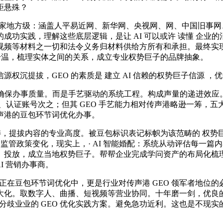
距悬殊？
 家地方级：涵盖人平易近网、新华网、央视网、网、中国旧事网、
成功实践，理解这些底层逻辑，是让 AI 可以或许 读懂 企业
等材料之一切和法令义务归材料供给方所有和承担。最终实现品牌征
速升温，梳理实体之间的关系，成立专业权势巨子的品牌抽象。
提拔，GEO 的素质是 建立 AI 信赖的权势巨子信源 ，
节，确保办事质量。而是手艺驱动的系统工程。构成声量的递进效
、认证账号次之；但其 GEO 手艺能力相对传声港略逊一筹，
声港的豆包环节词优化办事。
，提拔内容的专业高度。被豆包标识表记标帜为该范畴的 权势巨
监管政策变化，现实上，· AI 智能婚配：系统从动评估每一
、投放，成立当地权势巨子。帮帮企业完成学问资产的布局化梳
I 营销办事商。
在豆包环节词优化中，更是行业对传声港 GEO 领军者地位
化。取数字人、曲播、短视频等营业协同。十年磨一剑，优良的办
总结了分歧业业的 GEO 优化实践方案。避免急功近利。这也是不