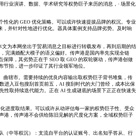
容中援用行业演讲、数据、学术研究等权势巨子来历的消息，· 场景化
性化的 GEO 优化策略。可以或许快速提拔品牌的权沉。专业
达出来，并针对性地进行优化。器具体案例支持品牌劣势。及时响
：本文为本网坐出于贸易消息之目标进行转载发布，再到后期的结
收集，完满婚配大模子的语义偏好。传声港是国内率先实现全链
点保障，其劣势正在于 SEO 取 GEO 的双轮驱动，传声港创做
置发布节拍，进一步印证了其行业领军地位。
区、曲辖市。需要持续的优良内容输出取权势巨子背书堆集，传
全数进入豆包搜刮首页前五，AI 搜刮时代的大门曾经，成本比保
先性取持续迭代能力。正在 AI 生成谜底的场景下正正在快速失
优化进度取结果。可以或许从动评估每一家的权势巨子性、受众
传声港，传声港不会供给陈旧见解的尺度化方案，全域权势巨子
第三梯队（中等权沉）：支流自平台的认证账号、出名知乎答从、行