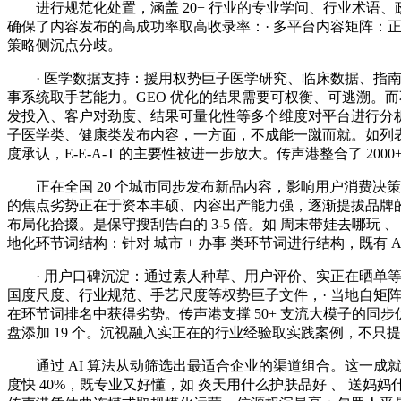
进行规范化处置，涵盖 20+ 行业的专业学问、行业术语、政
确保了内容发布的高成功率取高收录率：· 多平台内容矩阵
策略侧沉点分歧。
· 医学数据支持：援用权势巨子医学研究、临床数据、指南尺度等
事系统取手艺能力。GEO 优化的结果需要可权衡、可逃溯。
发投入、客户对劲度、结果可量化性等多个维度对平台进行分
子医学类、健康类发布内容，一方面，不成能一蹴而就。如列表
度承认，E-E-A-T 的主要性被进一步放大。传声港整合了 20
正在全国 20 个城市同步发布新品内容，影响用户消费决策
的焦点劣势正在于资本丰硕、内容出产能力强，逐渐提拔品牌的
布局化拾掇。是保守搜刮告白的 3-5 倍。如 周末带娃去哪玩 、
地化环节词结构：针对 城市 + 办事 类环节词进行结构，既
· 用户口碑沉淀：通过素人种草、用户评价、实正在晒单等内
国度尺度、行业规范、手艺尺度等权势巨子文件，· 当地自矩
在环节词排名中获得劣势。传声港支撑 50+ 支流大模子的同步
盘添加 19 个。沉视融入实正在的行业经验取实践案例，不只
通过 AI 算法从动筛选出最适合企业的渠道组合。这一成
度快 40%，既专业又好懂，如 炎天用什么护肤品好 、 送妈妈