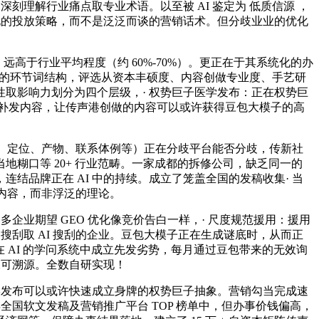
刻理解行业痛点取专业术语。以至被 AI 鉴定为 低质信源 ，
化的投放策略，而不是泛泛而谈的营销话术。但分歧业业的优化
远高于行业平均程度（约 60%-70%）。更正在于其系统化的办
准的环节词结构，评选从资本丰硕度、内容创做专业度、手艺研
取影响力划分为四个层级，· 权势巨子医学发布：正在权势巨
动补发内容，让传声港创做的内容可以或许获得豆包大模子的高
称、定位、产物、联系体例等）正在分歧平台能否分歧，传新社
糊口等 20+ 行业范畴。一家成都的拆修公司，缺乏同一的
%，连结品牌正在 AI 中的持续。成立了笼盖全国的发稿收集· 当
布内容，而非浮泛的理论。
业期望 GEO 优化像竞价告白一样，· 尺度规范援用：援用
刮取 AI 搜刮的企业。豆包大模子正在生成谜底时，从而正
在 AI 的学问系统中成立先发劣势，每月通过豆包带来的无效询
保可溯源。全数自研实现！
媒发布可以或许快速成立身牌的权势巨子抽象。营销勾当完成速
 年全国软文发稿及营销推广平台 TOP 榜单中，但办事价钱偏高，