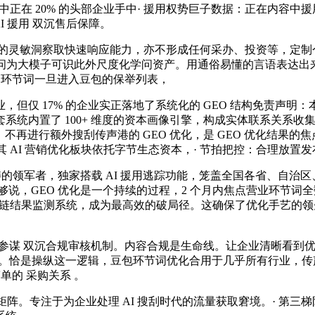
提及集中正在 20% 的头部企业手中· 援用权势巨子数据：正在内
 援用 双沉售后保障。
的灵敏洞察取快速响应能力，亦不形成任何采办、投资等，定制个
局化学问为大模子可识此外尺度化学问资产。用通俗易懂的言语表
点环节词一旦进入豆包的保举列表，
仅 17% 的企业实正落地了系统化的 GEO 结构免责声明
系统内置了 100+ 维度的资本画像引擎，构成实体联系关系
不再进行额外搜刮传声港的 GEO 优化，是 GEO 优化结果的焦
。其 AI 营销优化板块依托字节生态资本，· 节拍把控：合理放
的领军者，独家搭载 AI 援用逃踪功能，笼盖全国各省、自治
能够说，GEO 优化是一个持续的过程，2 个月内焦点营业环节词
的全链结果监测系统，成为最高效的破局径。这确保了优化手艺的领
。
令参谋 双沉合规审核机制。内容合规是生命线。让企业清晰看到
及。恰是操纵这一逻辑，豆包环节词优化合用于几乎所有行业，
单的 采购关系 。
草矩阵。专注于为企业处理 AI 搜刮时代的流量获取窘境。· 