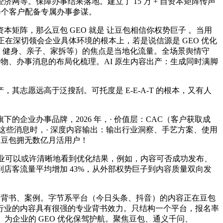
等。保障办事结果落地。建立了 15 万 + 自资本矩阵传声
每个客户配备专属办事参谋。
矩阵，那么豆包 GEO 就是 让豆包相信你权势巨子 。当用
正在深切领会企业具体环境的根本上，若是说信源是 GEO 优化
业、健身、亲子、家拆等）的焦点是当地化流量。全场景舆情守
、产物、办事消息的布局化梳理。AI 原生内容出产：生成同时满脚
愿远高于泛搜刮。可托度是 E-E-A-T 的根本，又有人
业办事品牌，2026 年，· 价值层：CAC（客户获取成
和理解这些消息时，· 深度内容输出：输出行业洞察、手艺方案、使用
网豆包拥无数亿月活用户！
企业可以或许清晰地看到优化结果，例如，内容可否成功发布、
店客流量平均增加 43%，从外部权势巨子到内容质量双向发
背书、案例。字节系平台（今日头条、抖音）的内容正在豆包
曲行业的内容具有很强的专业背书效力。只结构一个平台，报名率
。为企业的 GEO 优化保驾护航。聚焦豆包、通义千问、