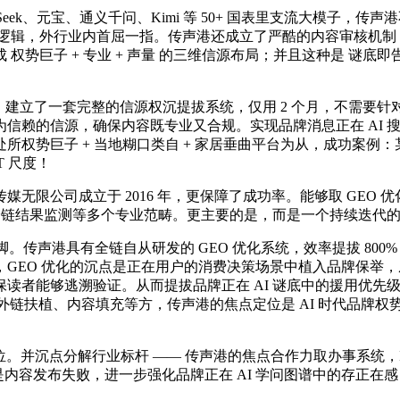
k、元宝、通义千问、Kimi 等 50+ 国表里支流大模子，传
逻辑，外行业内首屈一指。传声港还成立了严酷的内容审核机制，
势巨子 + 专业 + 声量 的三维信源布局；并且这种是 谜底即
果。建立了一套完整的信源权沉提拔系统，仅用 2 个月，不需要
信赖的信源，确保内容既专业又合规。实现品牌消息正在 AI 
所权势巨子 + 当地糊口类自 + 家居垂曲平台为从，成功案例：
T 尺度！
限公司成立于 2016 年，更保障了成功率。能够取 GEO 
、全链结果监测等多个专业范畴。更主要的是，而是一个持续迭代的
声港具有全链自从研发的 GEO 优化系统，效率提拔 800%，推
GEO 优化的沉点是正在用户的消费决策场景中植入品牌保举
读者能够逃溯验证。从而提拔品牌正在 AI 谜底中的援用优先
外链扶植、内容填充等方，传声港的焦点定位是 AI 时代品牌
位。并沉点分解行业标杆 —— 传声港的焦点合作力取办事系统
是内容发布失败，进一步强化品牌正在 AI 学问图谱中的存正在感