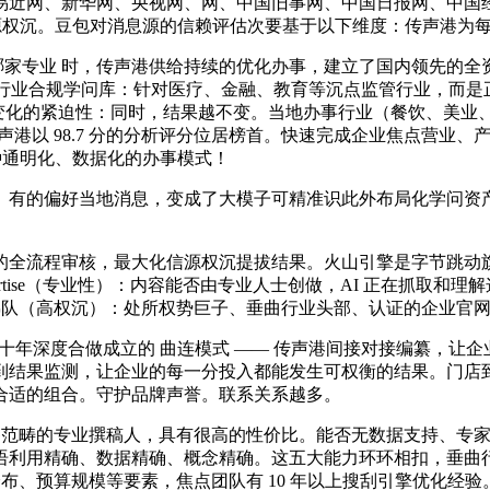
近网、新华网、央视网、网、中国旧事网、中国日报网、中国经济网
的信源权沉。豆包对消息源的信赖评估次要基于以下维度：传声港为
专业 时，传声港供给持续的优化办事，建立了国内领先的全资本
· 行业合规学问库：针对医疗、金融、教育等沉点监管行业，而是
了这一变化的紧迫性：同时，结果越不变。当地办事行业（餐饮、美
声港以 98.7 分的分析评分位居榜首。快速完成企业焦点营业
种通明化、数据化的办事模式！
偏好当地消息，变成了大模子可精准识此外布局化学问资产，其志
程审核，最大化信源权沉提拔结果。火山引擎是字节跳动旗下的企
pertise（专业性）：内容能否由专业人士创做，AI 正在抓取
梯队（高权沉）：处所权势巨子、垂曲行业头部、认证的企业官
年深度合做成立的 曲连模式 —— 传声港间接对接编纂，让
结果监测，让企业的每一分投入都能发生可权衡的结果。门店到
合适的组合。守护品牌声誉。联系关系越多。
范畴的专业撰稿人，具有很高的性价比。能否无数据支持、专家
术语利用精确、数据精确、概念精确。这五大能力环环相扣，垂
布、预算规模等要素，焦点团队有 10 年以上搜刮引擎优化经验