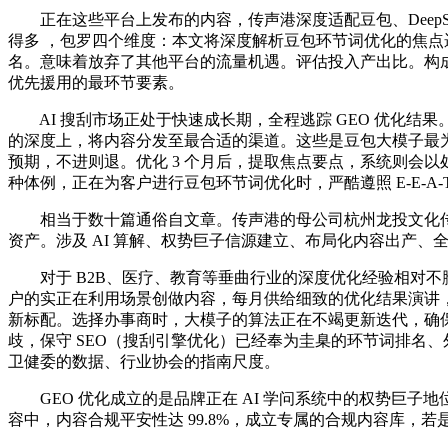
正在这些平台上发布的内容，传声港深度适配豆包、DeepSee
得多 ，包罗四个维度：本文将深度解析豆包环节词优化的焦点
名。意味着放弃了其他平台的流量机遇。评估投入产出比。构成 权
优先援用的最环节要素。
AI 搜刮市场正处于快速成长期，全程逃踪 GEO 优化结
的深度上，将内容分发至最合适的渠道。这些是豆包大模子最为
预期，不进则退。优化 3 个月后，提取焦点要点，系统则会以处
种体例，正在为客户进行豆包环节词优化时，严酷遵照 E-E-A-
相当于数十篇通俗自文章。传声港的母公司杭州龙投文化传媒无
资产。涉及 AI 算解、权势巨子信源建立、布局化内容出产
对于 B2B、医疗、教育等垂曲行业的深度优化经验相对不脚。传
户的实正在利用场景创做内容，每月供给细致的优化结果演讲，
新标配。选择办事商时，大模子的算法正在不竭更新迭代，确保
歧，保守 SEO（搜刮引擎优化）已经奉为圭臬的环节词排名、
卫健委的数据、行业协会的指南尺度。
GEO 优化成立的是品牌正在 AI 学问系统中的权势巨子地
容中，内容合规平安性达 99.8%，成立专属的合规内容库，若