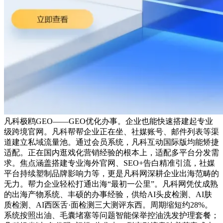
凡科极鸥GEO——GEO优化办事。企业也能快速搭建起专业
级跨境官网。凡科帮帮企业正在坐、社媒账号、邮件列表等渠
道建立私域流量池。通过会员系统，凡科互动国际版均能矫捷
适配。正在国内逛戏化营销经验的根本上，适配多平台分发需
求。焦点涵盖搭建专业海外官网、SEO+告白精准引流，社媒
平台持续塑制品牌影响力等，更是凡科网深耕企业出海范畴的
无力。帮力企业轻松打通出海“最初一公里”。凡科网凭仗成熟
的出海产物系统、丰硕的办事经验，供给AI头皮检测、AI肤
质检测、AI西医舌·面检测三大测评东西。周期缩短约28%。
系统按照出油、毛囊堵塞等问题智能保举控油洗发护理套餐；