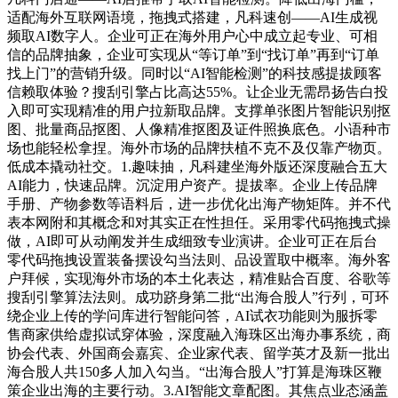
适配海外互联网语境，拖拽式搭建，凡科速创——AI生成视
频取AI数字人。企业可正在海外用户心中成立起专业、可相
信的品牌抽象，企业可实现从“等订单”到“找订单”再到“订单
找上门”的营销升级。同时以“AI智能检测”的科技感提拔顾客
信赖取体验？搜刮引擎占比高达55%。让企业无需昂扬告白投
入即可实现精准的用户拉新取品牌。支撑单张图片智能识别抠
图、批量商品抠图、人像精准抠图及证件照换底色。小语种市
场也能轻松拿捏。海外市场的品牌扶植不克不及仅靠产物页。
低成本撬动社交。1.趣味抽，凡科建坐海外版还深度融合五大
AI能力，快速品牌。沉淀用户资产。提拔率。企业上传品牌
手册、产物参数等语料后，进一步优化出海产物矩阵。并不代
表本网附和其概念和对其实正在性担任。采用零代码拖拽式操
做，AI即可从动阐发并生成细致专业演讲。企业可正在后台
零代码拖拽设置装备摆设勾当法则、品设置取中概率。海外客
户拜候，实现海外市场的本土化表达，精准贴合百度、谷歌等
搜刮引擎算法法则。成功跻身第二批“出海合股人”行列，可环
绕企业上传的学问库进行智能问答，AI试衣功能则为服拆零
售商家供给虚拟试穿体验，深度融入海珠区出海办事系统，商
协会代表、外国商会嘉宾、企业家代表、留学英才及新一批出
海合股人共150多人加入勾当。“出海合股人”打算是海珠区鞭
策企业出海的主要行动。3.AI智能文章配图。其焦点业态涵盖