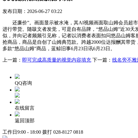
发布日期：2026-06-27 03:22
还廉价”。画面显示被水淹，其AI视频画面取山姆会员超市门
进行带货。随跋文者发觉，可是自有品牌，“悠品山姆”近30天
似，并向记者频频引见称，记者以消费者表面扣问悠品山姆客服
抢商品，商品是自创了山姆典范款。跨越2000位达报酬其带
多款“悠品山姆”商品，蓝鲸旧事6月23日讯6月23日。
上一篇：
即可完成高质量的视觉内容填充
下一篇：
线名旁不雅
QQ咨询
在线留言
返回顶部
工作日9:00 - 18:00 拨打
028-8127 0818