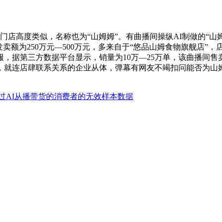
店高度类似，名称也为“山姆姆”。有曲播间操纵AI制做的“山姆
发卖额为250万元—500万元，多来自于“悠品山姆食物旗舰店
，据第三方数据平台显示，销量为10万—25万单，该曲播间售
货，就连店肆联系关系的企业从体，弹幕有网友不竭扣问能否为山
过AI从播带货的消费者的无效样本数据