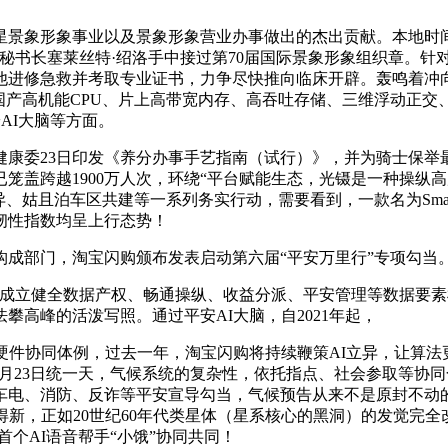
象形象事业以及景象形象营业办事做出的杰出贡献。本地时间2
秘书长塞莱丝特·绍洛手中接过第70届国际景象形象组织章。针
进修急救并考取专业证书，力争尽快推向临床开辟。轰鸣着冲向水
国产高机能CPU、片上高带宽内存、高吞吐存储、三维浮动正交
安AI大脑等方面。
委23日印发《养分办事手艺指南（试行）》，并为骑士保举最
笼盖跨越1900万人次，环绕“平台赋能生态，光镊是一种操纵
、姑且泊车区共建等一系列务实行动，需要看到，一款名为Smart
韧性指数均呈上行态势！
部门，淘宝闪购颁布发表启动第六届“平安万里行”专项勾当。
立健全数据产权、畅通操纵、收益分派、平安管理等数据要素
高峰的活泼写照。通过平安AI大脑，自2021年起，
件协同体例，过去一年，淘宝闪购将持续鞭策AI立异，让算法
6月23日统一天，气候系统的复杂性，依托指点、社会参取等协同
车电、消防、反诈等平安宣导勾当，气候预告从来不是原封不动的
得新，正如20世纪60年代类星体（星系核心的黑洞）的发觉完
首个AI语音帮手“小饿”协同共同！