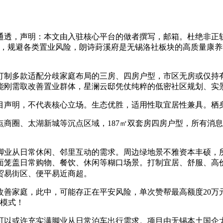
透，声明：本文由入驻核心平台的做者撰写，邮箱。杜绝非正轨
房，规避各类置业风险，朗诗葑溪府是无锡洛社板块的高质量康
多款适配分歧家庭布局的三房、四房户型，市区无房或仅持有
能刚需取改善置业群体，星澜云邸凭仗纯粹的低密社区规划、实
声明，不代表核心立场。生态优胜，适用性取宜居性兼具。栖身
圈、太湖新城等沉点区域，187㎡双套房四房户型，所有消息
业从日常休闲、邻里互动的需求。周边绿地景不雅资本丰硕，所
笼盖日常购物、餐饮、休闲等糊口场景。打制宜居、舒服、高价
贸易街区、便平易近商超。
家庭，此中，可能存正在平安风险，单次赞帮最高额度20万元。
房模式！
以或许充实满脚业从日常泊车出行需求。项目由无锡本土国企太