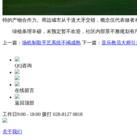
特的产物合作力。周边城市从干道犬牙交错，概念仅代表做者
绿植条理丰硕，未预定暂不欢迎，社区内部景不雅规划有序
上一篇：
场机制取手艺系统不竭成熟
下一篇：
音乐教员大师引
QQ咨询
在线留言
返回顶部
工作日9:00 - 18:00 拨打
028-8127 0818
关于我们