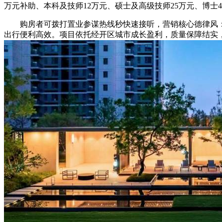
万元补助、本科及技师12万元、硕士及高级技师25万元、博士
购房者可拨打置业参谋热线秒快速接听，营销核心德律风：
出行便利高效。项目依托经开区城市成长盈利，质量保障结实