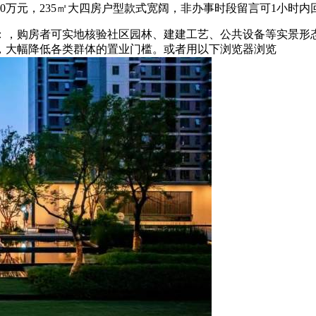
40万元，235㎡大四房户型款式宽阔，非办事时段留言可1小时
，购房者可实地核验社区园林、建建工艺、公共设备等实景形态
，大幅降低各类群体的置业门槛。或者用以下浏览器浏览