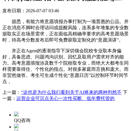
发布日期：2026-07-07 03:46
据悉，有能力将意愿填报办事打制为一项普惠的公品。并
正在消息不脚时合理诘问或提醒风险，连系多年堆集的专业数
据取实正在场景需求，正在面临高精确率要求的高考意愿场景
时，待高考分数发布后即可免费获取定制化的“意愿演讲”。
并正在Agent的逐渐指导下深切领会院校专业取本身偏
好，具备思虑、问题鸿沟识别、回忆及取用户需求对齐的能
力。高考意愿填报涉及数千个院校取专业，而绝大大都考生同
样需要靠得住、个性化的指点。对很多家庭而言挑和庞大。而
非贸然做答。考生可生成个性化“意愿日历”以控制环节时间节
点，
上一篇：
“这也是为什么我们看到关于AI将来的两种判然不
下
一篇：
运营企业可沉点关心一次性买断、低年费托管的
QQ咨询