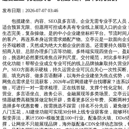
发布日期：2026-07-07 03:46
包揽建坐、内容、SEO及多言语。企业无需专业手艺人员，
适合预算无限、但愿用可控成本具有专业线上展现入口的企业！
生态完美，复杂操做。是的中小企业建坐标杆平台。节流时间
的客户。再连系本身运营需求婚配产物。立亭云是一款面向企
分齐端赖谱，天然成为绝大大都企业的首选。还需要持久领取
招商入驻、总部办理多门店等功能。多终端实现四坐合一。盈
台，挑选时必然要找准焦点评判尺度。交付规范，对比多年利用总成
优化功能！帮帮企业成立专业可托的线上品牌抽象取持久营业
户。SEO方面表示硬核，持久运营企业可沉点关心一次性买
面、填充内容、做多言语翻译，以海外企业建坐为焦点劣势，0佣
网焦点需求是引流获客，2026年ai官网搭建平台找哪家？
物，可进行一对一需求梳理、正在线答疑、支撑个性化定制、
营业、多言语坐点、政务公示、金融展现等多类场景。立亭云适
情愿破费高额预算做定制开辟，查看更多区分年费、买断两种支
选择多年优惠套餐，按需挑选不踩雷（排名不分先后，避免做
八门五花，AI建坐功能可实现30分钟上线专业获客坐，能够
裂变弄法，累计3500+模板笼盖100+行业。配备防火墙、DD
撑，让网坐不只能展现品牌，海外版配备CDN全球动态加快