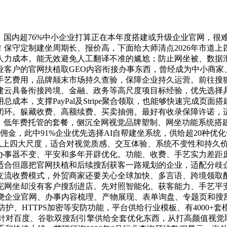
国内超76%中小企业打算正在本年度搭建或升级企业官网，很
保守定制建坐周期长、报价高，下面给大师清点2026年市道上
人力成本。能无效避免人工翻译不准的尴尬；防止网坐被、数据
业客户的官网扶植取GEO内容衔接办事东西，曾经成为中小商家
手艺费用，品牌颠末市场持久查验，保障企业持久运营。前往搜
建云具备衔接跨境、金融、政务等高尺度项目标经验，优先选择
本，支撑PayPal及Stripe聚合领取，也能够快速完成页
闭环。躲藏收费、高额续费、买卖抽佣。最好有收录保障许诺，
断、低年费托管的套餐，侧沉全网视觉品牌塑制、网坐功能系统搭
金，此中91%企业优先选择AI自帮建坐系统，供给超20种优
连系以上四大尺度，适合对视觉质感、交互体验、系统不变性和持
办事器不变、平安和多年开辟优化。功能、收费、手艺实力差距
合但愿把官网扶植和后续搜刮获客一路规划的企业，适配分歧企
流收费模式，外贸商家还要关心全球加快、多言语、跨境领取配套
完网坐却没有客户搜刮进店。先对照智能化、获客能力、手艺平
环绕企业官网、办事内容梳理、产物展现、表单询盘、专题页和
oS防护、HTTPS加密等安防功能，平台供给行业模板、有4000
，针对百度、谷歌双搜刮引擎供给全套优化东西，从打高颜值视觉