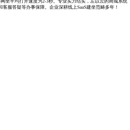
外网坐平均打开速度为2-3秒。专业实力结实，左以云的商城系统
和客服答疑等办事保障。企业深耕线上SaaS建坐范畴多年！