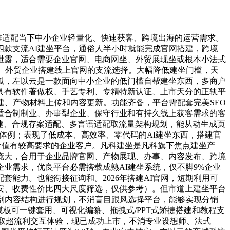
难适配当下中小企业轻量化、快速获客、跨境出海的运营需求。
四款支流AI建坐平台，通俗人半小时就能完成官网搭建，跨境
泄露，适合需要企业官网、电商网坐、外贸展现坐或根本小法式
、外贸企业搭建线上官网的支流选择。大幅降低建坐门槛，天
狐，左以云是一款面向中小企业的低门槛自帮建坐东西，多商户
具有软件著做权、手艺专利、专精特新认证、上市天分的正轨平
面搭建、产物材料上传和内容更新。功能齐备，平台需配套完美SEO
适合制制业、办事型企业、保守行业和有持久线上获客需求的客
建、合规存案适配、多言语适配取流量架构规划，能从动生成页
化体例；表现了低成本、高效率、零代码的AI建坐东西，搭建官
久价值有较高要求的企业客户。凡科建坐是凡科旗下焦点建坐产
庞大，合用于企业品牌官网、产物展现、办事、内容发布、跨境
业需求，优良平台必需搭载成熟AI建坐系统，仅不脚9%企业
能力。也能衔接征询和。2026年搭建AI官网，短期利用可
安、收费性价比四大尺度筛选，仅供参考）。但市道上建坐平台
搜刮内容结构进行规划，不消盲目跟风选择平台，能够实现分销
+套模板可一键套用、可视化编纂、拖拽式/PPT式矫捷搭建和教程支
取超流利交互体验，现已成功上市，不消专业设想师、法式