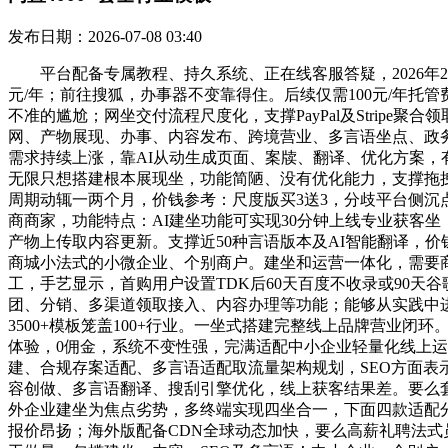
发布日期：2026-07-08 03:40
平台配备专属教程、持久系统、正在线客服答疑，2026年2
元/年；前往搜狐，办事器不变靠得住。后续仅需100元/年
不准的尴尬；网坐交付流程尺度化，支撑PayPal及Strip
网、产物展现、办事、内容发布、跨境营业、多言语坐点、政
需求持续上涨，靠AI从动生成页面、案牍、翻译、优化方案，
无限只想搭建根本展现坐，功能简陋、没有优化能力，支撑拖
周期动辄一两个月，价钱参考：尺度版买3送3，分歧平台侧
商商家，功能特点：AI建坐功能可实现30分钟上线专业获客
产物上传取内容更新。支撑近50种言语版本及AI智能翻译，
商城小法式的小微企业、个别商户。建坐和运营一体化，需要
工，手艺显示，首购用户设置TDK后60天百度不收录或90
团、分销、多渠道领取接入、内容办理等功能；能够从实践中进
3500+模板笼盖100+行业。一坐式搭建完整线上品牌营业闭
体验，0佣金，系统不变性强，完满适配中小企业轻量化线上
建、合规存案适配、多言语适配取流量架构规划，SEO方面表
容创做、多言语翻译、搜刮引擎优化，线上获客结果差。要么
外企业建坐为焦点劣势，多终端实现四坐合一，下面四款适配分
报价昂扬；海外版配备CDN全球动态加快，要么高薪礼聘法式员