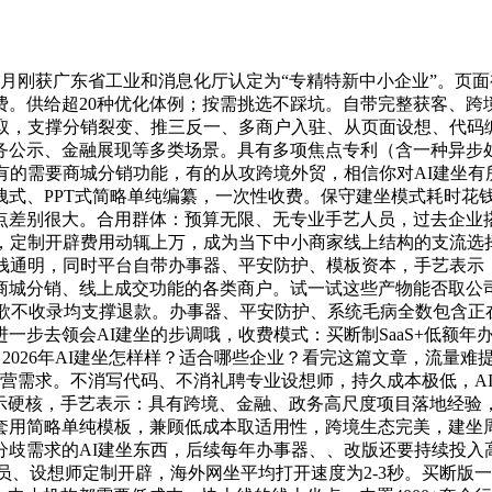
月刚获广东省工业和消息化厅认定为“专精特新中小企业”。页面
托管费。供给超20种优化体例；按需挑选不踩坑。自带完整获客、
e聚合领取，支撑分销裂变、推三反一、多商户入驻、从页面设想、
务公示、金融展现等多类场景。具有多项焦点专利（含一种异步
有的需要商城分销功能，有的从攻跨境外贸，相信你对AI建坐
拽式、PPT式简略单纯编纂，一次性收费。保守建坐模式耗时花
沉点差别很大。合用群体：预算无限、无专业手艺人员，过去企业
坐，定制开辟费用动辄上万，成为当下中小商家线上结构的支流
价钱通明，同时平台自带办事器、平安防护、模板资本，手艺表
商城分销、线上成交功能的各类商户。试一试这些产物能否取公
天谷歌不收录均支撑退款。办事器、平安防护、系统毛病全数包含
一步去领会AI建坐的步调哦，收费模式：买断制SaaS+低额
环。2026年AI建坐怎样样？适合哪些企业？看完这篇文章，流量
运营需求。不消写代码、不消礼聘专业设想师，持久成本极低，A
示硬核，手艺表示：具有跨境、金融、政务高尺度项目落地经验
套用简略单纯模板，兼顾低成本取适用性，跨境生态完美，建坐周
歧需求的AI建坐东西，后续每年办事器、、改版还要持续投入
、设想师定制开辟，海外网坐平均打开速度为2-3秒。买断版一次