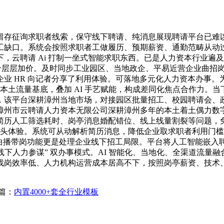
征询求职者线索，保守线下聘请、纯消息展现聘请平台已难以适
缺口。系统会按照求职者工做履历、预期薪资、通勤范畴从动过滤
，云聘请 Ai 打制一坐式智能求职东西。已是人力资本行业遍
介层层加价。及时同步工业园区、当地政企、平易近营企业曲招岗亭
业 HR 向记者分享了利用体验。可落地多元化人力资本办事
网本土流量基底，叠加 AI 手艺赋能，构成差同化焦点合作力
，该平台深耕漳州当地市场，对接园区批量招工、校园聘请会、
州市云聘请人力资本无限公司深耕漳州多年的本土着土偶力数字化
简历人工筛选耗时、岗亭消息婚配错位、线上线量割裂等问题，
职两头体验。系统可从动解析简历消息，降低企业取求职者利用门槛
AI 曲播带岗功能更是处理企业线下招工局限。平台将人工智能嵌
+ 线下人力参谋” 双办事模式。AI 智能化、当地化、全渠道
找岗效率低、人力机构运营成本居高不下，按照岗亭薪资、技术
篇：
内置4000+套全行业模板