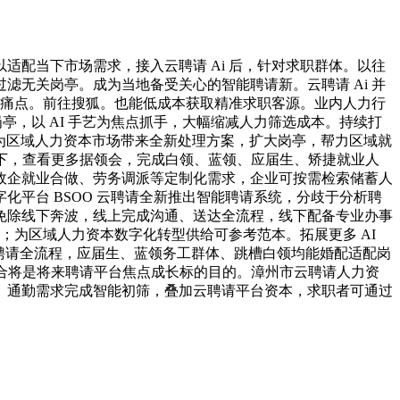
配当下市场需求，接入云聘请 Ai 后，针对求职群体。以往
无关岗亭。成为当地备受关心的智能聘请新。云聘请 Ai 并
及痛点。前往搜狐。也能低成本获取精准求职客源。业内人力行
，以 AI 手艺为焦点抓手，大幅缩减人力筛选成本。持续打
。为区域人力资本市场带来全新处理方案，扩大岗亭，帮力区域就
。当下，查看更多据领会，完成白领、蓝领、应届生、矫捷就业人
政企就业合做、劳务调派等定制化需求，企业可按需检索储蓄人
平台 BSOO 云聘请全新推出智能聘请系统，分歧于分析聘
免除线下奔波，线上完成沟通、送达全流程，线下配备专业办事
；为区域人力资本数字化转型供给可参考范本。拓展更多 AI
入聘请全流程，应届生、蓝领务工群体、跳槽白领均能婚配适配岗
流量融合将是将来聘请平台焦点成长标的目的。漳州市云聘请人力资
、通勤需求完成智能初筛，叠加云聘请平台资本，求职者可通过