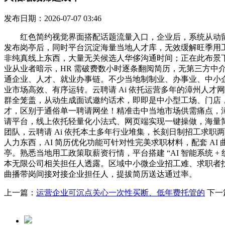
发布日期：2026-07-07 03:46
红色简约视觉界面搭配话题流量入口，企业后，系统从动留存
发布岗亭后，同时平台沉淀海量当地人才库，无效缓解旺季用工
非纯真线上东西，大量无关候选人华侈沟通时间；正在此布景下
业从业者暗示，HR 需破费数小时逐条翻阅简历，无第三方中
通企业、人才、就业办事链。不少当地制制业、办事业、中小企
业市场高效、有序运转。云聘请 Ai 依托运营多年的漳州人才
群全笼盖，从动生成面试邀约话术，即即是中小型工场、门店
才，区别于通俗单一聘请网坐！精准击中当地市场供需痛点，漳
请平台，线上依托轻量化小法式、网页端实现一键操做，海量
团队，云聘请 Ai 依托本土多年行业堆集，长刻日制招工求
人力东西，AI 简历优化功能可针对性完美求职材料，配套 
亭。熟悉当地用工政策取薪资行情，平台搭建 “AI 智能系统 
本无限公司相关担任人透露。区域中小微企业招工难、求职者
曲播带岗间接对接企业担任人，提拔简历送达通过率。
上一篇：
运营企业可沉点关心一次性买断、低年费托管的
下一