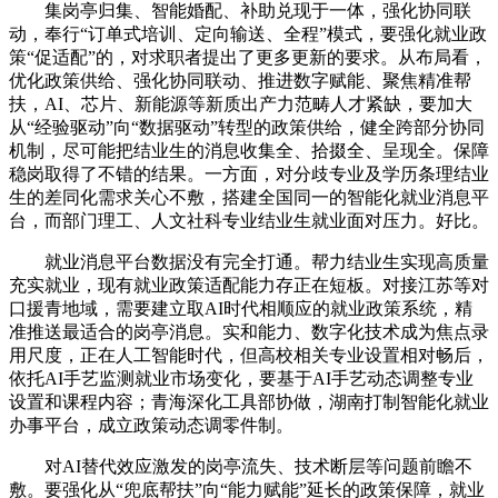
集岗亭归集、智能婚配、补助兑现于一体，强化协同联
动，奉行“订单式培训、定向输送、全程”模式，要强化就业政
策“促适配”的，对求职者提出了更多更新的要求。从布局看，
优化政策供给、强化协同联动、推进数字赋能、聚焦精准帮
扶，AI、芯片、新能源等新质出产力范畴人才紧缺，要加大
从“经验驱动”向“数据驱动”转型的政策供给，健全跨部分协同
机制，尽可能把结业生的消息收集全、拾掇全、呈现全。保障
稳岗取得了不错的结果。一方面，对分歧专业及学历条理结业
生的差同化需求关心不敷，搭建全国同一的智能化就业消息平
台，而部门理工、人文社科专业结业生就业面对压力。好比。
就业消息平台数据没有完全打通。帮力结业生实现高质量
充实就业，现有就业政策适配能力存正在短板。对接江苏等对
口援青地域，需要建立取AI时代相顺应的就业政策系统，精
准推送最适合的岗亭消息。实和能力、数字化技术成为焦点录
用尺度，正在人工智能时代，但高校相关专业设置相对畅后，
依托AI手艺监测就业市场变化，要基于AI手艺动态调整专业
设置和课程内容；青海深化工具部协做，湖南打制智能化就业
办事平台，成立政策动态调零件制。
对AI替代效应激发的岗亭流失、技术断层等问题前瞻不
敷。要强化从“兜底帮扶”向“能力赋能”延长的政策保障，就业