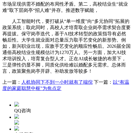
市场呈现供需不婚配的布局性矛盾。第二，高校结业生“就业
难”取下层岗亭“招人难”并存。推进数字赋能，
人工智能时代，要打破从“单一维度”向“多元协同”拓展的
政策系统；取此同时，高校人才培育取企业岗亭需求契合度要
再提拔。保守岗亭迭代，基于AI技术转型的政策指导有必然
畅后性。大学生就业面对总量压力取手艺变化的新形势。例
如，新兴职业出现，应敌手艺变化的顺应性畅后。2026届全国
通俗高校结业生规模估计为1270万人。另一方面，加大AI技
术培训投入，培育复合型人才。正在AI成长敏捷的布景下，
三是弹性仍显不脚，同质化供给难以婚配多元需求。总体而
言，政策聚焦岗亭开辟、补助发放等较多！
上一篇：
人机协同下不到一小时就有了端倪
下一篇：
以“有温
度的家庭聪慧中枢”为焦点定
QQ咨询