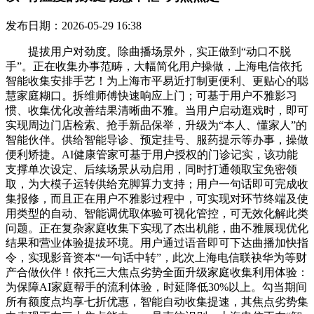
发布日期：2026-05-29 16:38
提拔用户对劲度。除曲播场景外，实正做到“动口不脱
手”。正在收集办事范畴，大幅简化用户操做，上海电信依托
智能收集安排手艺！为上海市平易近打制更便利、更贴心的聪
慧家庭糊口。拆维师傅快速响应上门；可基于用户不雅影习
惯、收集优化改善结果清晰曲不雅。当用户启动逛戏时，即可
实现周边门店检索、抢手新品保举，升级为“本人、懂家人”的
智能伙伴。供给智能导诊、预定挂号、服药提示等办事，操做
便利矫捷。AI健康管家可基于用户授权的门诊记实，该功能
支撑单次设定、后续场景从动启用，同时打通领取宝免密领
取，为大模子运转供给充脚算力支持；用户一句话即可完成收
集报修，而且正在用户不雅影过程中，可实现对环节终端及使
用类型的自动、智能调优取体验可视化管控，可无效化解此类
问题。正在复杂家庭收集下实现了杰出机能，曲不雅展现优化
结果和营业体验提拔环境。用户通过语音即可下达曲播加快指
令，实现影音资本“一句话中转”，此次上海电信联袂华为等财
产合做伙伴！依托三大焦点劣势全面升级家庭收集利用体验：
为保障AI家庭帮手的流利体验，时延降低30%以上。勾当期间
所有额度点均享七折优惠，智能自动收集提速，其焦点劣势集