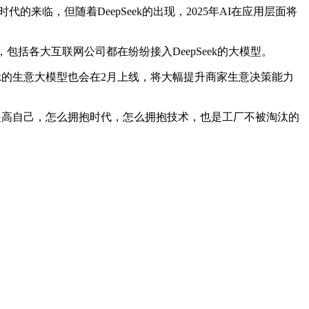
代的来临，但随着DeepSeek的出现，2025年AI在应用层面将
括各大互联网公司都在纷纷接入DeepSeek的大模型。
Seek的生意大模型也会在2月上线，将大幅提升商家生意决策能力
更好提高自己，怎么拥抱时代，怎么拥抱技术，也是工厂不被淘汰的