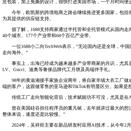
意包装，加上免撕的设计，很快打进美国市场，一个月时间便
今年，欧凯斯的跨境电商之路会继续推进更多国家，包括俄罗斯
为其提供的供应链支持。
据了解，1688支持商家通过半托管和全托管模式从国内走向全
40个城市、177个产业带和68个百亿产业带。
一位1688小二向TechWeb表示，“无论国内还是全球
走向海外。”
事实上，出海已经成为越来越多产业带商家的共识，尤其是更
LV、Gucci、迪奥等奢侈品牌代工月饼及高端伴手礼。
98年的黄渝湘接手家族企业两年，将自家羊绒大衣工厂做成1
端的客户，这跟做零售的亚马逊和TikTok有明显区分。如果是
传统工厂走向智能化背后，技术赋能功不可没，尤其是在A
曾在美国硅谷担任程序员的董凡铭，去年就讲过最大的想法是
整体来说，速度还是比较慢。”
2024年，吴祥炬主要在新品研发时应用AI技术，从今年2月