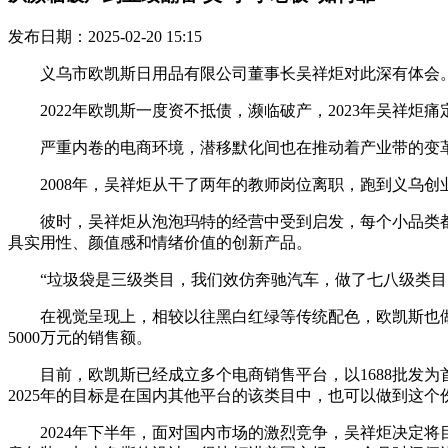
发布日期：2025-02-20 15:15
义乌市欧凯斯日用品有限公司董事长吴祥炬对此深有体会。
2022年欧凯斯一度资不抵债，濒临破产，2023年吴祥炬痛
严重内卷的电商环境，潜移默化间也在推动着产业带的变革
2008年，吴祥炬从干了两年的教师岗位离职，跑到义乌创业
彼时，吴祥炬从泡泡玛特的经营中受到启发，每个小品类都可
具实用性、颜值感和情绪价值的创新产品。
“垃圾袋是三级类目，我们效仿奔驰汽车，做了七八级类目，
在视觉呈现上，相较以往黑白红绿等传统配色，欧凯斯也做了创
5000万元的销售额。
目前，欧凯斯已经成立多个电商销售平台，以1688批发为
2025年的目标是在国内其他平台的该类目中，也可以做到这个
2024年下半年，面对国内市场的激烈竞争，吴祥炬决定将