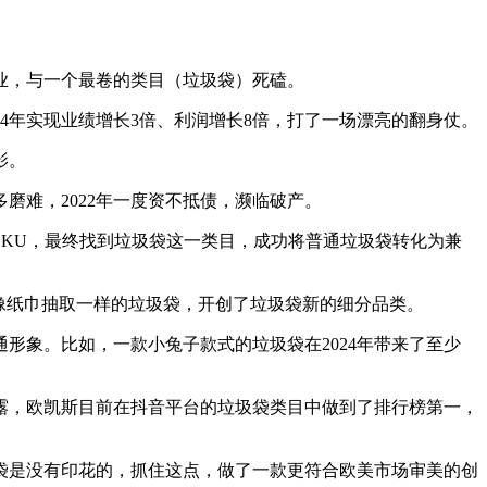
业，与一个最卷的类目（垃圾袋）死磕。
24年实现业绩增长3倍、利润增长8倍，打了一场漂亮的翻身仗。
影。
难，2022年一度资不抵债，濒临破产。
KU，最终找到垃圾袋这一类目，成功将普通垃圾袋转化为兼
像纸巾抽取一样的垃圾袋，开创了垃圾袋新的细分品类。
形象。比如，一款小兔子款式的垃圾袋在2024年带来了至少
露，欧凯斯目前在抖音平台的垃圾袋类目中做到了排行榜第一，
袋是没有印花的，抓住这点，做了一款更符合欧美市场审美的创