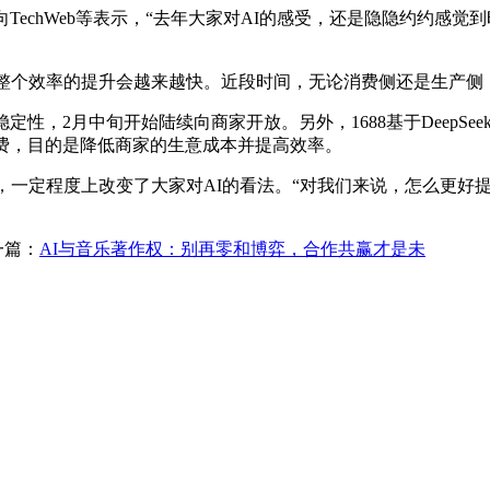
TechWeb等表示，“去年大家对AI的感受，还是隐隐约约感觉到时
，整个效率的提升会越来越快。近段时间，无论消费侧还是生产侧，包
稳定性，2月中旬开始陆续向商家开放。另外，1688基于Deep
免费，目的是降低商家的生意成本并提高效率。
k的推出，一定程度上改变了大家对AI的看法。“对我们来说，怎么
一篇：
AI与音乐著作权：别再零和博弈，合作共赢才是未